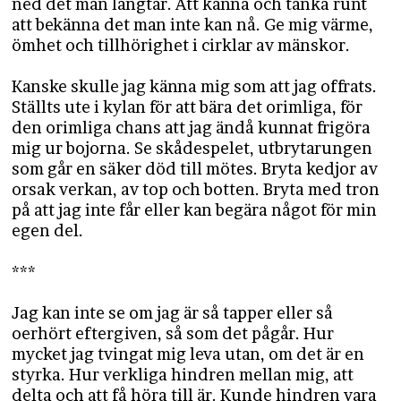
ned det man längtar. Att känna och tänka runt
att bekänna det man inte kan nå. Ge mig värme,
ömhet och tillhörighet i cirklar av mänskor.
Kanske skulle jag känna mig som att jag offrats.
Ställts ute i kylan för att bära det orimliga, för
den orimliga chans att jag ändå kunnat frigöra
mig ur bojorna. Se skådespelet, utbrytarungen
som går en säker död till mötes. Bryta kedjor av
orsak verkan, av top och botten. Bryta med tron
på att jag inte får eller kan begära något för min
egen del.
***
Jag kan inte se om jag är så tapper eller så
oerhört eftergiven, så som det pågår. Hur
mycket jag tvingat mig leva utan, om det är en
styrka. Hur verkliga hindren mellan mig, att
delta och att få höra till är. Kunde hindren vara