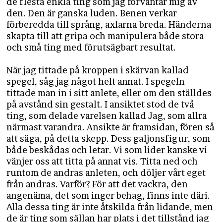
de flesta enkla ting som jag förväntar mig av
den. Den är ganska luden. Benen verkar
förberedda till språng, axlarna breda. Händerna
skapta till att gripa och manipulera både stora
och små ting med förutsägbart resultat.
När jag tittade på kroppen i skärvan kallad
spegel, såg jag något helt annat. I spegeln
tittade man in i sitt anlete, eller om den ställdes
på avstånd sin gestalt. I ansiktet stod de två
ting, som delade varelsen kallad Jag, som allra
närmast varandra. Ansikte är framsidan, fören så
att säga, på detta skepp. Dess galjonsfigur, som
både beskådas och letar. Vi som lider kanske vi
vänjer oss att titta på annat vis. Titta ned och
runtom de andras anleten, och döljer vårt eget
från andras. Varför? För att det vackra, den
angenäma, det som inger behag, finns inte däri.
Alla dessa ting är inte åtskilda från lidande, men
de är ting som sällan har plats i det tillstånd jag