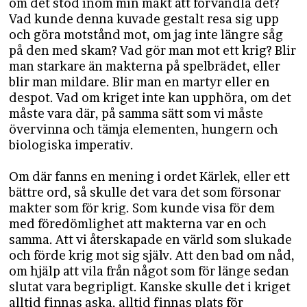
om det stod inom min makt att förvandla det?
Vad kunde denna kuvade gestalt resa sig upp
och göra motstånd mot, om jag inte längre såg
på den med skam? Vad gör man mot ett krig? Blir
man starkare än makterna på spelbrädet, eller
blir man mildare. Blir man en martyr eller en
despot. Vad om kriget inte kan upphöra, om det
måste vara där, på samma sätt som vi måste
övervinna och tämja elementen, hungern och
biologiska imperativ.
Om där fanns en mening i ordet Kärlek, eller ett
bättre ord, så skulle det vara det som försonar
makter som för krig. Som kunde visa för dem
med föredömlighet att makterna var en och
samma. Att vi återskapade en värld som slukade
och förde krig mot sig själv. Att den bad om nåd,
om hjälp att vila från något som för länge sedan
slutat vara begripligt. Kanske skulle det i kriget
alltid finnas aska, alltid finnas plats för