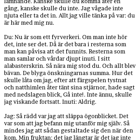
lämnande. Kanske skulle du komma åter en
gång, kanske skulle du inte. Jag vågade inte
njuta eller ta det in. Allt jag ville tänka på var: du
är här med mig nu.
Du: Nu är som ett fyrverkeri. Om man inte hör
det, inte ser det. Då är det bara i resterna som
man kan påvisa att det funnits. Resterna som
man samlar och vårdar djupt inuti. I sitt
alabasterskrin. Så nära mig stod du. Och allt blev
bävan. De blyga önskningarnas summa. Hur det
skulle låta om jag, efter att färgspelen tystnat
och natthimlen åter tänt sina stjärnor, hade sagt
med nedslagen blick, Gå inte!. Inte ännu, skulle
jag viskande fortsatt. Inuti: Aldrig.
Jag: Så rädd var jag att släppa ögonblicket. Det
var som att jag befann mig utanför mig själv. Så
mindes jag att sådan gestaltade sig den när den
kom. Min fruktan: det jag längtar är det jag inte