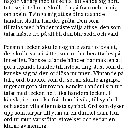
någon var arg med teckental att vända sig bort.
Inte se, inte höra. Skulle du gå fram och ta mig
om axeln. Tvinga mig att se dina rasande
händer, skälla. Händer gråta. Den som
tilltalas med händer måste välja att se, den som
talar måste tro på att bli den blir sedd och vald.
Poesin i tecken skulle nog inte vara i ordvalet,
det skulle vara i sättet som orden berättades på.
Innerligt. Kanske talande händer har makten att
göra tigande händer till livlösa ting. Just som du
kanske såg på den ordlösa munnen. Väntande på
luft, ord, bubblor som du sedan skulle angripa.
Inget att göra sitt rov på. Kanske Landet i sin tur
talar med tecken helt lika händers tecken. I
känsla, i en rörelse från hand i vila, till symbol
och sedan vila eller nästa symbol. Ord som dyker
upp som karpar till ytan ur en dunkel dam. Hur
ord ur mun var stötar, stavelser och sedan en
klump av mening.