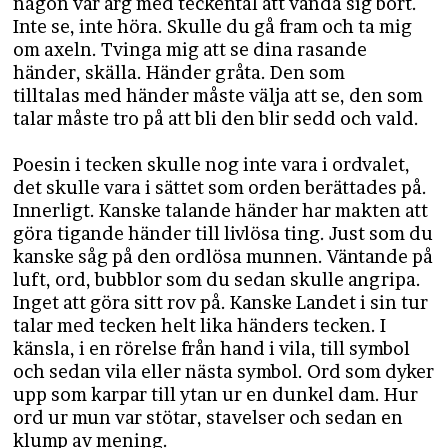
någon var arg med teckental att vända sig bort.
Inte se, inte höra. Skulle du gå fram och ta mig
om axeln. Tvinga mig att se dina rasande
händer, skälla. Händer gråta. Den som
tilltalas med händer måste välja att se, den som
talar måste tro på att bli den blir sedd och vald.
Poesin i tecken skulle nog inte vara i ordvalet,
det skulle vara i sättet som orden berättades på.
Innerligt. Kanske talande händer har makten att
göra tigande händer till livlösa ting. Just som du
kanske såg på den ordlösa munnen. Väntande på
luft, ord, bubblor som du sedan skulle angripa.
Inget att göra sitt rov på. Kanske Landet i sin tur
talar med tecken helt lika händers tecken. I
känsla, i en rörelse från hand i vila, till symbol
och sedan vila eller nästa symbol. Ord som dyker
upp som karpar till ytan ur en dunkel dam. Hur
ord ur mun var stötar, stavelser och sedan en
klump av mening.