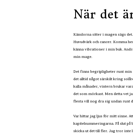
När det ä
Känslorna sitter i magen sägs det.
Huvudvärk och cancer. Komma hem. 
känna vibrationer i min buk. Andr
min mage.
Det finns begripligheter runt min 
det alltid något särskilt kring sol
kalla månader, vintern brukar vara
det som mörkast. Men detta vet jag
flesta vill nog dra sig undan runt
Var hittar jag ljus för mitt sinne. 
kapitelsummeringarna. Få slut på bo
skicka ut det till fler. Jag tror in