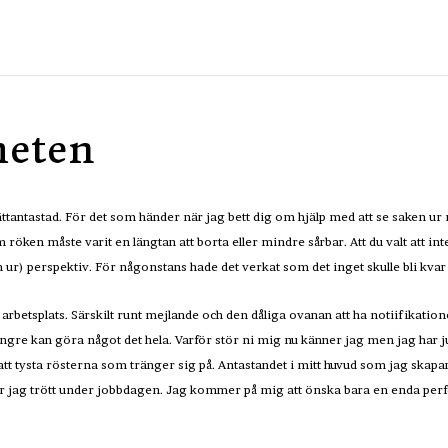
heten
ttantastad. För det som händer när jag bett dig om hjälp med att se saken ur
 röken måste varit en längtan att borta eller mindre sårbar. Att du valt att int
ur) perspektiv. För någonstans hade det verkat som det inget skulle bli kvar t
rbetsplats. Särskilt runt mejlande och den dåliga ovanan att ha notiifikation
gre kan göra något det hela. Varför stör ni mig nu känner jag men jag har ju s
att tysta rösterna som tränger sig på. Antastandet i mitt huvud som jag skapar
är jag trött under jobbdagen. Jag kommer på mig att önska bara en enda perf