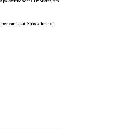
kta på kaffebönorna i mörkret, om
kommer vara akut. Kanske inte om