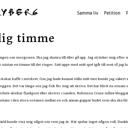
Samma liv
Petition
dig timme
 sängen om morgonen. Ska jag slumra till eller gå upp. Jag sträcker mig efter m
 nästan en timme till det ringer. Satt uppe med mitt spel igår till sent så jag 
kokar kaffe i mörkret. Om jag hade kunnat stilla mitt inre kunde jag säkert su
loggen. Det var länge sen jag fick för mig att skriva. Det har blivit en ensam sa
iste skickar flaskpost eller skriver i sanden. Robinson Cruse måste bloggat i 
gonstans i den stora oceanen mellan en och annan guppar budet som ska ska bl
d kunde visa mig något om vem jag är. Här spelar inget någon roll, Dunklet u