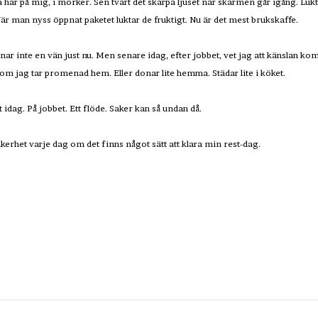
 har på mig, i mörker. Sen tvärt det skarpa ljuset när skärmen går igång. Lu
När man nyss öppnat paketet luktar de fruktigt. Nu är det mest brukskaffe.
aknar inte en vän just nu. Men senare idag, efter jobbet, vet jag att känslan 
te om jag tar promenad hem. Eller donar lite hemma. Städar lite i köket.
t idag. På jobbet. Ett flöde. Saker kan så undan då.
erhet varje dag om det finns något sätt att klara min rest-dag.