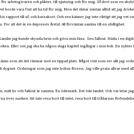
n, för arbetsgivaren och plikter, till njutning och för mig. Så dovt som en s
Det borde vara fint att ha tid för mig. Men det slutar nästan alltid att jag dri
n rapport till af, och kassakort. Och sen känner jag inte riktigt att jag vet om 
. För att det är en depressiv årstid. All förväntan samlas till en olidlighet.
anske jag kunde skynda hem och göra min läxa. Sen fallout. Städa i en digital 
oken. Eller om jag ska ha någon slags kapitel ingångar i min bok. En nykte
t känns som att det rämnar mot en tippad plats. Något vint som ser allt jag ord
Och dygnet. Ordningar som jag inte lyckas förson. Jag ville prata allvar med a
, mitt liv och fallout är samma. En ödemark. Det öde landet. Och var letar jag
a över nacken. Att inte resa bort till intet, resa bort till trådarnas förbindels