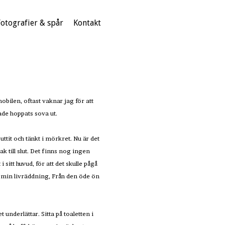
Fotografier & spår
Kontakt
obilen, oftast vaknar jag för att
hade hoppats sova ut.
ttit och tänkt i mörkret. Nu är det
k till slut. Det finns nog ingen
sitt huvud, för att det skulle pågå
i min livräddning, Från den öde ön
nderlättar. Sitta på toaletten i