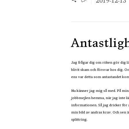
2019-12-13
Antastlig
Jag frågar dig om röken gör dig lä
blivit skam och försvar hos dig. Om
ens var detta som antastandet kom 
Nu känner jag mig så med. På min a
jobbmejlen hemma, när jag inte län
informationen. Så jag dricker för 
min bild av andras krav. Och sen 
splittring.