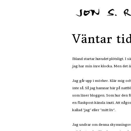
Väntar ti
Ibland startar huvudet plötsligt. I
jag har min inre klocka. Men det är
Jag går upp i mörker. Klär mig och 
inte så. Så jag hamnar här på nattb
som läser bloggen. Som hur den förl
en flaskpost-känsla inuti. Att nå
kallad "jag" eller "mitt liv".
Jag undrar om denna skymningsvärl