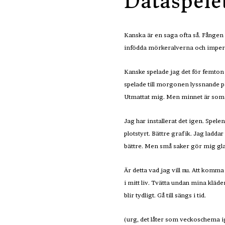
Dataspelet
Kanska är en saga ofta så. Fången
infödda mörkeralverna och imperi
Kanske spelade jag det för femton 
spelade till morgonen lyssnande på
Utmattat mig. Men minnet är som e
Jag har installerat det igen. Spele
plotstyrt. Bättre grafik. Jag ladda
bättre. Men små saker gör mig gla
Är detta vad jag vill nu. Att komm
i mitt liv. Tvätta undan mina kläde
blir tydligt. Gå till sängs i tid.
(urg, det låter som veckoschema 