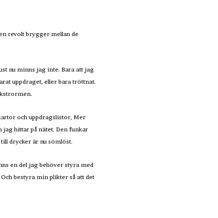
 en revolt brygger mellan de
st nu minns jag inte. Bara att jag
at uppdraget, eller bara tröttnat.
askstrormen.
 kartor och uppdragslistor, Mer
 jag hittar på nätet. Den funkar
ill drycker är nu sömlöst.
finns en del jag behöver styra med
 Och bestyra min plikter så att det