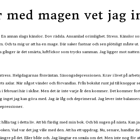
r med magen vet jag i
 En annan slags känslor. Dov rädsla. Ansamlad orimlighet. Stress. Känslor som
Och ta mig ur att ha en mage. Där saker fastnar och sen plötsligt måste ut.
a gånger är det smärta, luftfickor som trycks samman. Jag ligger mot natten
stress. Helgdagarnas fönväntan. Säsongsdepressionen. Krav i livet på arbetspl
årets axlar. När något vänder och förvandlas. Från bokslut runt jul till knoppa
 i februari här i skåne. Men det är inte varje år den kommer. Det kommer fort
 inget jag kan göra med. Jag är låg och deprimerad. Jag lever inte balansera
 depressioner.
Att hålla tag i detta liv. Att bli färdig med min bok. Och bli sugen på nästa. Kan 
ken. Vad var det jag ville med den. Att ha ett uppdrag. Nu, senare, handlar det
te längre på det. Eller både och. Jag längtar en smula om det. Men inte nog för a