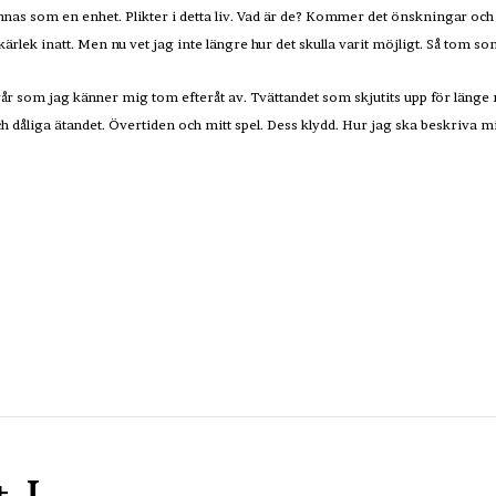
s som en enhet. Plikter i detta liv. Vad är de? Kommer det önskningar och lä
rlek inatt. Men nu vet jag inte längre hur det skulla varit möjligt. Så tom s
år som jag känner mig tom efteråt av. Tvättandet som skjutits upp för länge nu
 dåliga ätandet. Övertiden och mitt spel. Dess klydd. Hur jag ska beskriva mi