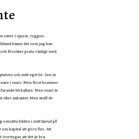
nte
 sitter i njurar, ryggen.
 Ibland känns det som jag kan
 och försöker prata vänligt med
atsen och mitt eget liv. Sen är
r senare i mars. Men först kommer
farande bli kallare. Men snart är
t eller anknutet. Men ändå de
jag omsätta bilden i mitt huvud på
 om kapital att göra fler. Att
tt övertygas att det är bra.