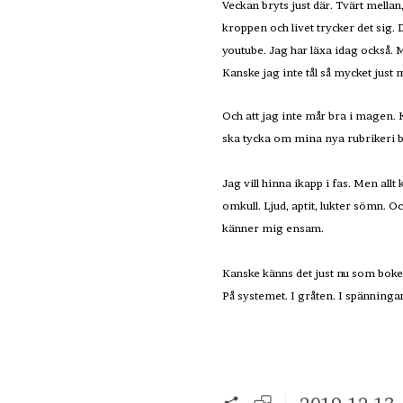
Veckan bryts just där. Tvärt mella
kroppen och livet trycker det sig. 
youtube. Jag har läxa idag också. Mi
Kanske jag inte tål så mycket just nu
Och att jag inte mår bra i magen. K
ska tycka om mina nya rubrikeri b
Jag vill hinna ikapp i fas. Men all
omkull. Ljud, aptit, lukter sömn. 
känner mig ensam.
Kanske känns det just nu som boken
På systemet. I gråten. I spänningarn