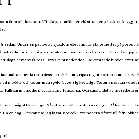
 I
 som är profetians son. När skeppet anländer vid stranden på askön, brygger
et.
år sedan. Under en period av sjukdom eller min första semester på posten. Ju
 nattradio och sov några enstaka timmar under två veckor. Sen måste jag klar
tt slags romantisk resa. Driva runt under den lilaskimrande himlen efter 
n har ändrats mycket sen dess. Tröskeln att gripas tag är kortare. Interaktiva
r ned moddar och testar men spelet beter sig konstigt. Testar en annan version
d. Fullskärm i modern upplösning funkar nu. Och samlandet av ingredienser t
a hem till något likformigt. Något som fyller resten av dagen. Då kanske det 
r. Ha en dag i veckan när jag lagar storkok. Promenera oftare till från jobbet.
igen)