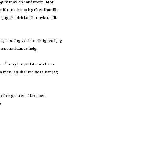
kyhög mur av en sandstorm. Mot
cker för mycket och gråter framför
jag ska dricka eller nyktra till.
plats. Jag vet inte riktigt vad jag
r hemmasittande helg.
nat åt mig börjar luta och kava
lla men jag ska inte göra när jag
 efter graalen. I kroppen.
e