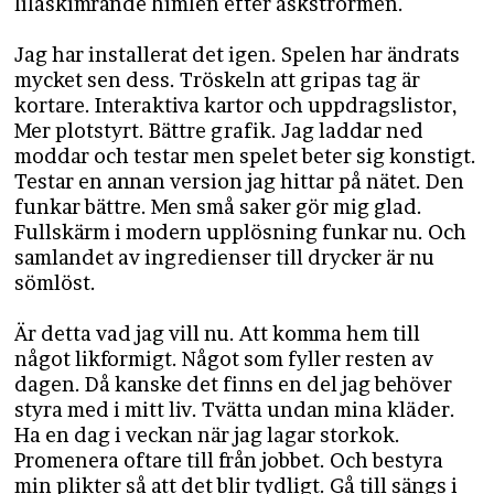
lilaskimrande himlen efter askstrormen.
Jag har installerat det igen. Spelen har ändrats
mycket sen dess. Tröskeln att gripas tag är
kortare. Interaktiva kartor och uppdragslistor,
Mer plotstyrt. Bättre grafik. Jag laddar ned
moddar och testar men spelet beter sig konstigt.
Testar en annan version jag hittar på nätet. Den
funkar bättre. Men små saker gör mig glad.
Fullskärm i modern upplösning funkar nu. Och
samlandet av ingredienser till drycker är nu
sömlöst.
Är detta vad jag vill nu. Att komma hem till
något likformigt. Något som fyller resten av
dagen. Då kanske det finns en del jag behöver
styra med i mitt liv. Tvätta undan mina kläder.
Ha en dag i veckan när jag lagar storkok.
Promenera oftare till från jobbet. Och bestyra
min plikter så att det blir tydligt. Gå till sängs i