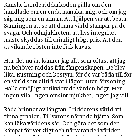
Kanske kunde riddarkoden gälla om den
handlade om en enda mänska, mig, och om jag
såg mig som en annan. Att hjälpen var att bestå.
Sanningen att se att denna värld stampar på de
svaga. Och ödmjukheten, att livs integritet
måste skyddas till orimligt högt pris. Att den
avvikande rösten inte fick kuvas.
Hur det nu är, känner jag allt som oftast att jag
nu behöver räddas från fångenskapen. De blev
lika. Rustning och kostym, för de var båda till för
en värld som alltid står i lågor. Utan försoning.
Hålla omöjligt antikvierade värden högt. Men
ingen vila. Ingen ömsint mjukhet, Inget: jag vill.
Båda brinner av längtan. I riddarens värld att
finna graalen. Tillvarons närande hjärta. Som
kan läka världens sår. Och göra det som den
kämpat för verkligt och närvarande i världen