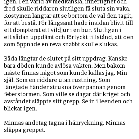
igen. I en värld av medkänsla, innerlighet och
fred skulle riddaren slutligen få sluta sin vaka.
Kostymen längtar att se bortom de val den tagit,
för att bestå. För långsamt hade insidan blivit till
ett dompterat ett vildjur i en bur. Slutligen i
ett sådan uppdämt och förtyckt tillstånd, att den
som öppnade en reva snabbt skulle slukas.
Båda längtar de slutet på sitt uppdrag. Kanske
bara döden kunde avlösa vakten. Men bakom
måste finnas något som kunde kallas jag. Min
själ. Som en riddare utan rustning. Som
längtade händer strukna över pannan genom
feberstormen. Som ville se dagar där kriget och
avståndet släppte sitt grepp. Se in i leenden och
blickar igen.
Minnas andetag tagna i hänryckning. Minnas
släppa greppet.