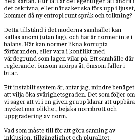
hela kartan. Hur lätt är det egentligen att ändra i
det oskrivna, eller när saker ska förs upp i ljuset,
kommer då ny entropi runt språk och tolkning?
Detta tillstånd i det moderna samhället kan
kallas anomi (utan lag), och här är normer inte i
balans. Här kan normer likna korrupta
förfaranden, eller vara i konflikt med
värdegrund som lagen vilar på. Ett samhälle där
reglerandet ömsom snörps åt, ömsom faller i
bitar.
Ett instabilt system är, antar jag, mindre benäget
att vilja öka svårighetsgraden. Det som följer om
vi säger att vi i en given grupp klarar att uppbära
mycket mer olikhet, bejaka normbrott och
uppgradering av norm.
Vad som måste till för att göra sanning av
inklusion, tillgänglighet och pluralitet.