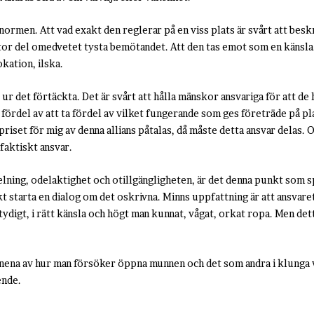
ormen. Att vad exakt den reglerar på en viss plats är svårt att beskri
 stor del omedvetet tysta bemötandet. Att den tas emot som en känsla
kation, ilska.
 ur det förtäckta. Det är svårt att hålla mänskor ansvariga för att de 
ördel av att ta fördel av vilket fungerande som ges företräde på plat
iset för mig av denna allians påtalas, då måste detta ansvar delas. O
 faktiskt ansvar.
elning, odelaktighet och otillgängligheten, är det denna punkt som 
 starta en dialog om det oskrivna. Minns uppfattning är att ansvaret 
ydigt, i rätt känsla och högt man kunnat, vågat, orkat ropa. Men dett
nena av hur man försöker öppna munnen och det som andra i klunga v
ende.