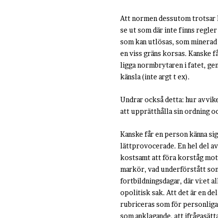
Att normen dessutom trotsar la
se ut som där inte finns regle
som kan utlösas, som minerad m
en viss gräns korsas. Kanske få
ligga normbrytaren i fatet, ge
känsla (inte argt t ex).
Undrar också detta: hur avvik
att upprätthålla sin ordning o
Kanske får en person känna si
lättprovocerade. En hel del av 
kostsamt att föra korståg mot 
markör, vad underförstått som 
fortbildningsdagar, där vi:et 
opolitisk sak. Att det är en de
rubriceras som för personliga,
som anklagande, att ifrågasätta