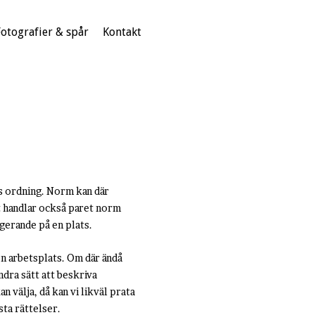
Fotografier & spår
Kontakt
as ordning. Norm kan där
et handlar också paret norm
gerande på en plats.
en arbetsplats. Om där ändå
ndra sätt att beskriva
n välja, då kan vi likväl prata
sta rättelser.