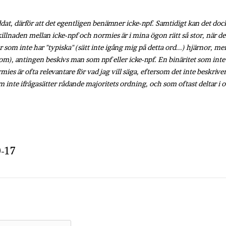
ddat, därför att det egentligen benämner icke-npf. Samtidigt kan det do
killnaden mellan icke-npf och normies är i mina ögon rätt så stor, när 
som inte har "typiska" (sätt inte igång mig på detta ord...) hjärnor, men
–dom), antingen beskivs man som npf eller icke-npf. En binäritet som int
ies är ofta relevantare för vad jag vill säga, eftersom det inte beskriver
om inte ifrågasätter rådande majoritets ordning, och som oftast deltar i 
-17