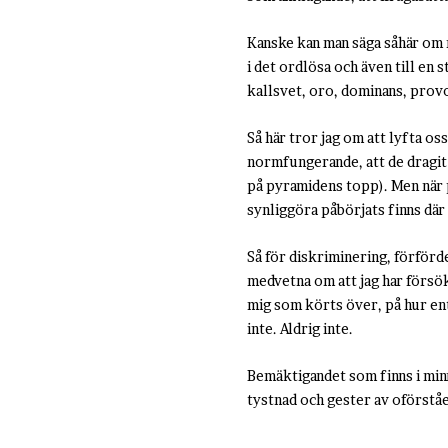
Kanske kan man säga såhär om n
i det ordlösa och även till en
kallsvet, oro, dominans, provo
Så här tror jag om att lyfta oss
normfungerande, att de dragit f
på pyramidens topp). Men när pr
synliggöra påbörjats finns där
Så för diskriminering, förförd
medvetna om att jag har försökt
mig som körts över, på hur ent
inte. Aldrig inte.
Bemäktigandet som finns i min
tystnad och gester av oförstå