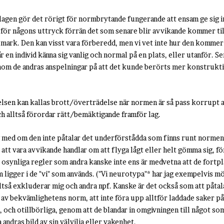
gen gör det rörigt för normbrytande fungerande att ensam ge sig in i
r för någons uttryck förrän det som senare blir avvikande kommer til
ark. Den kan visst vara förberedd, men vi vet inte hur den kommer l
r en individ känna sig vanlig och normal på en plats, eller utanför. 
nom de andras anspelningar på att det kunde berörts mer konstruktivt
elsen kan kallas brott/överträdelse när normen är så pass korrupt a
ch alltså förordar rätt/bemäktigande framför lag.
g med om den inte påtalar det underförstådda som finns runt normen,
att vara avvikande handlar om att flyga lågt eller helt gömma sig, för
osynliga regler som andra kanske inte ens är medvetna att de fortplan
ligger i de "vi" som används. ("Vi neurotypa"* har jag exempelvis mö
alltså exkluderar mig och andra npf. Kanske är det också som att påta
l av bekvämlighetens norm, att inte föra upp alltför laddade saker på
 och otillbörliga, genom att de blandar in omgivningen till något som
 andras bild av sin välvilja eller vakenhet.