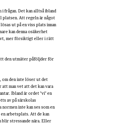
 frågan. Det kan alltså ibland
l platsen. Att regeln är något
ösas ut på en viss plats innan
Senare kan denna osäkerhet
, mer försiktigt eller i rätt
tt den utmäter påföljder för
 om den inte löser ut det
 att man vet att det kan vara
tar. Ibland är ordet "vi" en
tts av på särskolas
la normen inte kan ses som en
 en arbetsplats. Att de kan
 blir stressande nära. Eller