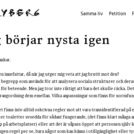
Samma liv
Petition
 börjar nysta igen
ankar.
n innefattar, då när jag utger mig veta att jag brutit mot den?
tt begrepp som används för att analysera sociala strukturer och der
 för beteende. Men jag tror inte riktigt att bara det skulle räcka. D
n rangordning dem emellan. Vilka anpassningar som finns för normfun
 finns inte alltid oskrivna regler mot att vara transidentifierad på 
er toaletter avsedda för sådant fungerande, (det finns klart många a
 på arbetsplatser) eller att det är såpass öppet att personen själv ka
gen regel per se, bara något som kan känns i otillgänglighet eller ty