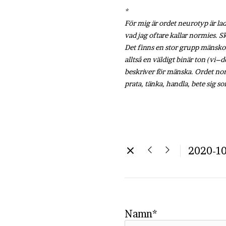
*
För mig är ordet neurotyp är la
vad jag oftare kallar normies. S
Det finns en stor grupp mänskor 
alltså en väldigt binär ton (vi
beskriver för mänska. Ordet norm
prata, tänka, handla, bete sig s
2020-10
Namn*