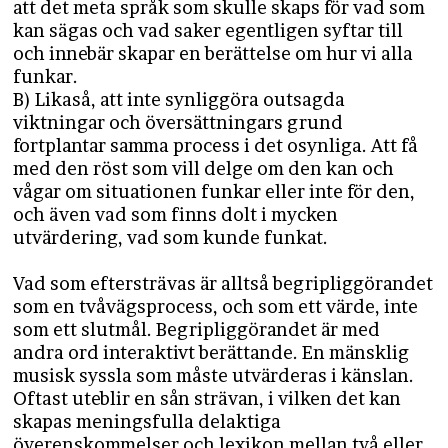
att det meta språk som skulle skaps för vad som
kan sägas och vad saker egentligen syftar till
och innebär skapar en berättelse om hur vi alla
funkar.
B) Likaså, att inte synliggöra outsagda
viktningar och översättningars grund
fortplantar samma process i det osynliga. Att få
med den röst som vill delge om den kan och
vågar om situationen funkar eller inte för den,
och även vad som finns dolt i mycken
utvärdering, vad som kunde funkat.
Vad som eftersträvas är alltså begripliggörandet
som en tvåvägsprocess, och som ett värde, inte
som ett slutmål. Begripliggörandet är med
andra ord interaktivt berättande. En mänsklig
musisk syssla som måste utvärderas i känslan.
Oftast uteblir en sån strävan, i vilken det kan
skapas meningsfulla delaktiga
överenskommelser och lexikon mellan två eller