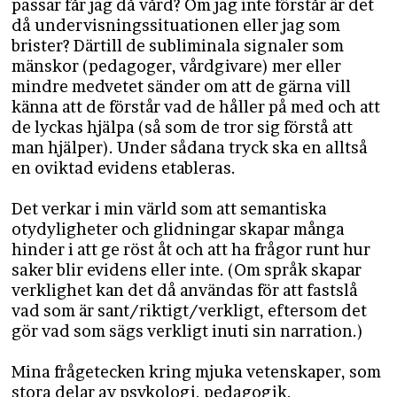
passar får jag då vård? Om jag inte förstår är det
då undervisningssituationen eller jag som
brister? Därtill de subliminala signaler som
mänskor (pedagoger, vårdgivare) mer eller
mindre medvetet sänder om att de gärna vill
känna att de förstår vad de håller på med och att
de lyckas hjälpa (så som de tror sig förstå att
man hjälper). Under sådana tryck ska en alltså
en oviktad evidens etableras.
Det verkar i min värld som att semantiska
otydyligheter och glidningar skapar många
hinder i att ge röst åt och att ha frågor runt hur
saker blir evidens eller inte. (Om språk skapar
verklighet kan det då användas för att fastslå
vad som är sant/riktigt/verkligt, eftersom det
gör vad som sägs verkligt inuti sin narration.)
Mina frågetecken kring mjuka vetenskaper, som
stora delar av psykologi, pedagogik,