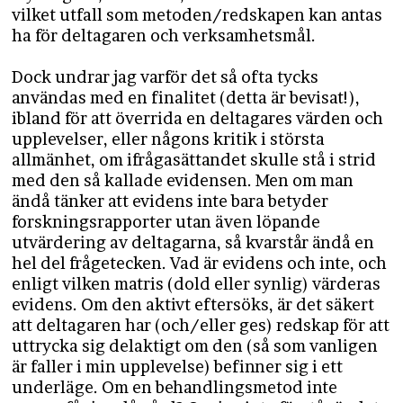
vilket utfall som metoden/redskapen kan antas
ha för deltagaren och verksamhetsmål.
Dock undrar jag varför det så ofta tycks
användas med en finalitet (detta är bevisat!),
ibland för att överrida en deltagares värden och
upplevelser, eller någons kritik i största
allmänhet, om ifrågasättandet skulle stå i strid
med den så kallade evidensen. Men om man
ändå tänker att evidens inte bara betyder
forskningsrapporter utan även löpande
utvärdering av deltagarna, så kvarstår ändå en
hel del frågetecken. Vad är evidens och inte, och
enligt vilken matris (dold eller synlig) värderas
evidens. Om den aktivt eftersöks, är det säkert
att deltagaren har (och/eller ges) redskap för att
uttrycka sig delaktigt om den (så som vanligen
är faller i min upplevelse) befinner sig i ett
underläge. Om en behandlingsmetod inte