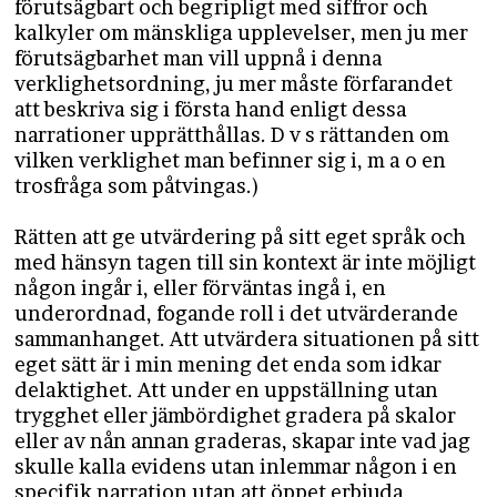
förutsägbart och begripligt med siffror och
kalkyler om mänskliga upplevelser, men ju mer
förutsägbarhet man vill uppnå i denna
verklighetsordning, ju mer måste förfarandet
att beskriva sig i första hand enligt dessa
narrationer upprätthållas. D v s rättanden om
vilken verklighet man befinner sig i, m a o en
trosfråga som påtvingas.)
Rätten att ge utvärdering på sitt eget språk och
med hänsyn tagen till sin kontext är inte möjligt
någon ingår i, eller förväntas ingå i, en
underordnad, fogande roll i det utvärderande
sammanhanget. Att utvärdera situationen på sitt
eget sätt är i min mening det enda som idkar
delaktighet. Att under en uppställning utan
trygghet eller jämbördighet gradera på skalor
eller av nån annan graderas, skapar inte vad jag
skulle kalla evidens utan inlemmar någon i en
specifik narration utan att öppet erbjuda