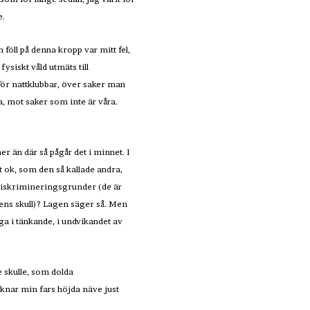
e.
m föll på denna kropp var mitt fel,
ysiskt våld utmäts till
anför nattklubbar, över saker man
a, mot saker som inte är våra.
r än där så pågår det i minnet. I
tt ok, som den så kallade andra,
a diskrimineringsgrunder (de är
nens skull)? Lagen säger så. Men
a i tänkande, i undvikandet av
e skulle, som dolda
iknar min fars höjda näve just