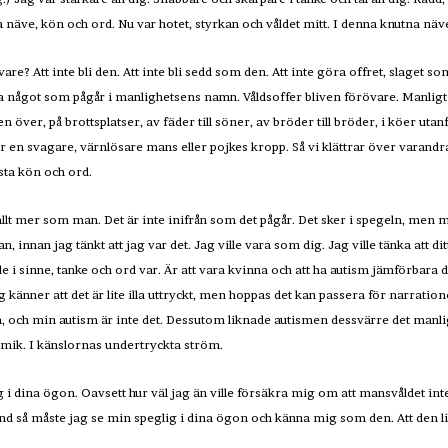
 näve, kön och ord. Nu var hotet, styrkan och våldet mitt. I denna knutna näv
övare? Att inte bli den. Att inte bli sedd som den. Att inte göra offret, slaget so
ra något som pågår i manlighetsens namn. Våldsoffer bliven förövare. Manligt f
en över, på brottsplatser, av fäder till söner, av bröder till bröder, i köer ut
 ur en svagare, värnlösare mans eller pojkes kropp. Så vi klättrar över varandr
sta kön och ord.
lt mer som man. Det är inte inifrån som det pågår. Det sker i spegeln, men me
 innan jag tänkt att jag var det. Jag ville vara som dig. Jag ville tänka att di
e i sinne, tanke och ord var. Är att vara kvinna och att ha autism jämförbar
 känner att det är lite illa uttryckt, men hoppas det kan passera för narratio
, och min autism är inte det. Dessutom liknade autismen dessvärre det manlig
imik. I känslornas undertryckta ström.
ng i dina ögon. Oavsett hur väl jag än ville försäkra mig om att mansvåldet int
nd så måste jag se min speglig i dina ögon och känna mig som den. Att den l