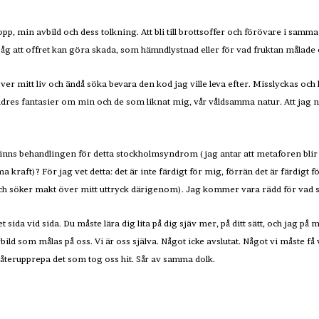
ropp, min avbild och dess tolkning. Att bli till brottsoffer och förövare i sam
e såg att offret kan göra skada, som hämndlystnad eller för vad fruktan målade
er mitt liv och ändå söka bevara den kod jag ville leva efter. Misslyckas och
dres fantasier om min och de som liknat mig, vår våldsamma natur. Att jag 
 finns behandlingen för detta stockholmsyndrom (jag antar att metaforen blir 
 kraft)? För jag vet detta: det är inte färdigt för mig, förrän det är färdigt
(och söker makt över mitt uttryck därigenom). Jag kommer vara rädd för vad 
et sida vid sida. Du måste lära dig lita på dig sjäv mer, på ditt sätt, och jag på 
bild som målas på oss. Vi är oss själva. Något icke avslutat. Något vi måste få
ra återupprepa det som tog oss hit. Sår av samma dolk.