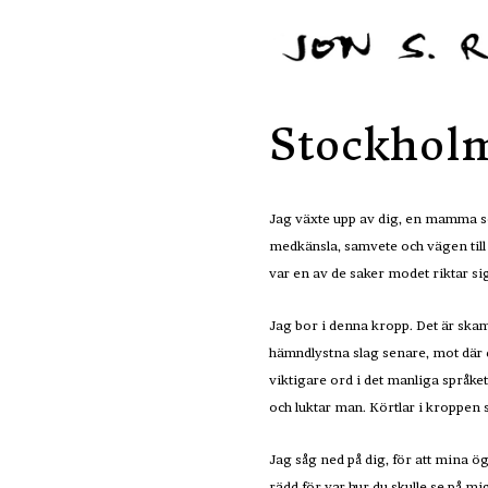
Stockhol
Jag växte upp av dig, en mamma som
medkänsla, samvete och vägen till
var en av de saker modet riktar s
Jag bor i denna kropp. Det är skam
hämndlystna slag senare, mot där d
viktigare ord i det manliga språke
och luktar man. Körtlar i kroppen 
Jag såg ned på dig, för att mina ö
rädd för var hur du skulle se på mi