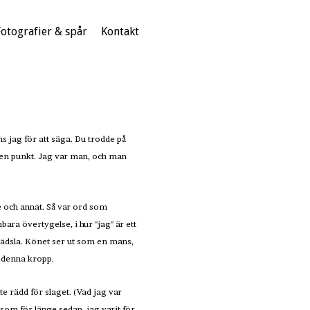
Fotografier & spår
Kontakt
s jag för att säga. Du trodde på
 en punkt. Jag var man, och man
e och annat. Så var ord som
ra övertygelse, i hur "jag" är ett
rädsla. Könet ser ut som en mans,
i denna kropp.
e rädd för slaget. (Vad jag var
 som för länge sedan, jag varit för