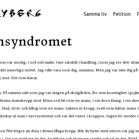
Samma liv
Petition
msyndromet
 var modig, i ord och tanke. Inte särskilt i handling, (som jag ser det) skäm
 det innerliga mötet. Jag ville vara som dig, mamma. Men jag var inte dig på
ig mot. Det som kuvar.
. På samma sätt som jag var slagen på skolgården, för min konstighet i pojk
enna manskropp stod. Mina ord lät som en mans, i sin dova klang, i sin skenba
t. Hud, sträv och hårig som en mans. Lukten ur kropp, svett som luktar mans 
skickar ut man i nervsystemet och var det växer i kroppen. Ingen liv-moder 
gon flöt högre än dina i denna långa kropp. När du hytte med näven var jag int
g.) Jag var starkare än dig. Snabbare och skarpare i tanke och tal än dig. Rädd,