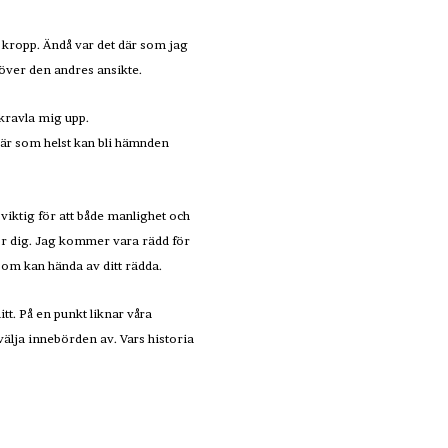
ma kropp. Ändå var det där som jag
 över den andres ansikte.
 kravla mig upp.
när som helst kan bli hämnden
viktig för att både manlighet och
 för dig. Jag kommer vara rädd för
som kan hända av ditt rädda.
mitt. På en punkt liknar våra
 välja innebörden av. Vars historia