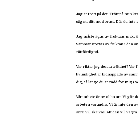
Jag är trött på det. Trött på min k
såg att ditt mod brast. Där du int
Jag måste ägas av fruktans makt öv
Sammanstörtas av fruktan i den an
rättfärdigad.
Var riktar jag denna trötthet? Var
kvinnlighet är kidnappade av samma
dig, så länge du är rädd för mig 
Vårt arbete är av olika art. Vi gör d
arbeten varandra. Vi är inte den av
ännu vill skrivas. Att den vill väg