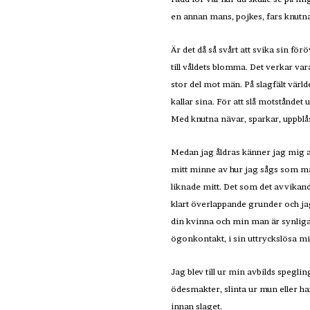
en annan mans, pojkes, fars knutna
Är det då så svårt att svika sin för
till våldets blomma. Det verkar va
stor del mot män. På slagfält värld
kallar sina. För att slå motståndet
Med knutna nävar, sparkar, uppblå
Medan jag åldras känner jag mig al
mitt minne av hur jag sågs som man,
liknade mitt. Det som det avvikand
klart överlappande grunder och jag
din kvinna och min man är synliga
ögonkontakt, i sin uttryckslösa m
Jag blev till ur min avbilds spegli
ödesmakter, slinta ur mun eller ha
innan slaget.