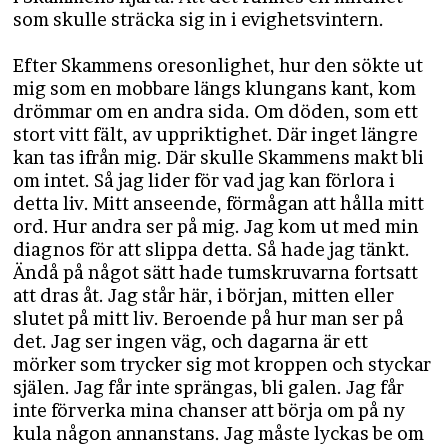
som skulle sträcka sig in i evighetsvintern.
Efter Skammens oresonlighet, hur den sökte ut
mig som en mobbare längs klungans kant, kom
drömmar om en andra sida. Om döden, som ett
stort vitt fält, av uppriktighet. Där inget längre
kan tas ifrån mig. Där skulle Skammens makt bli
om intet. Så jag lider för vad jag kan förlora i
detta liv. Mitt anseende, förmågan att hålla mitt
ord. Hur andra ser på mig. Jag kom ut med min
diagnos för att slippa detta. Så hade jag tänkt.
Ändå på något sätt hade tumskruvarna fortsatt
att dras åt. Jag står här, i början, mitten eller
slutet på mitt liv. Beroende på hur man ser på
det. Jag ser ingen väg, och dagarna är ett
mörker som trycker sig mot kroppen och styckar
själen. Jag får inte sprängas, bli galen. Jag får
inte förverka mina chanser att börja om på ny
kula någon annanstans. Jag måste lyckas be om