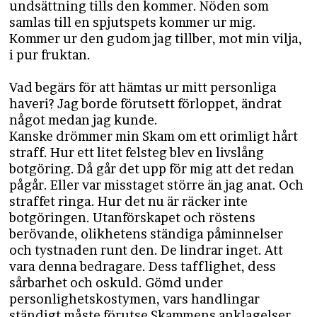
undsättning tills den kommer. Nöden som
samlas till en spjutspets kommer ur mig.
Kommer ur den gudom jag tillber, mot min vilja,
i pur fruktan.
Vad begärs för att hämtas ur mitt personliga
haveri? Jag borde förutsett förloppet, ändrat
något medan jag kunde.
Kanske drömmer min Skam om ett orimligt hårt
straff. Hur ett litet felsteg blev en livslång
botgöring. Då går det upp för mig att det redan
pågår. Eller var misstaget större än jag anat. Och
straffet ringa. Hur det nu är räcker inte
botgöringen. Utanförskapet och röstens
berövande, olikhetens ständiga påminnelser
och tystnaden runt den. De lindrar inget. Att
vara denna bedragare. Dess tafflighet, dess
sårbarhet och oskuld. Gömd under
personlighetskostymen, vars handlingar
ständigt måste förutse Skammens anklagelser.