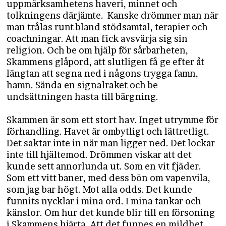
uppmärksamhetens haveri, minnet och
tolkningens därjämte. Kanske drömmer man när
man trålas runt bland stödsamtal, terapier och
coachningar. Att man fick avsvärja sig sin
religion. Och be om hjälp för sårbarheten,
Skammens glåpord, att slutligen få ge efter åt
längtan att segna ned i någons trygga famn,
hamn. Sända en signalraket och be
undsättningen hasta till bärgning.
Skammen är som ett stort hav. Inget utrymme för
förhandling. Havet är ombytligt och lättretligt.
Det saktar inte in när man ligger ned. Det lockar
inte till hjältemod. Drömmen viskar att det
kunde sett annorlunda ut. Som en vit fjäder.
Som ett vitt baner, med dess bön om vapenvila,
som jag bar högt. Mot alla odds. Det kunde
funnits nycklar i mina ord. I mina tankar och
känslor. Om hur det kunde blir till en försoning
i Skammens hjärta. Att det funnes en mildhet