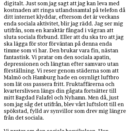
digitalt. Just som jag sagt att jag kan leva med
kostnaden att ringa utlandssamtal på telefon då
ditt internet klyddar, eftersom det är veckans
enda sociala aktivitet, blir jag rädd. Jag ser mig
utifrån, som en karaktär fångad i vägran att
sluta sociala förbund. Eller att du ska tro att jag
ska lägga för stor förväntan på denna enda
timme som vi har. Den brukar vara fin, nästan
fantastisk. Vi pratar om den sociala apatin,
depressionen och längtan efter samvaro utan
förställning. Vi reser genom städerna som att
Malmö och Hamburg hade en osynligt luftbro
som lät oss passera fritt. Fruktaffärerna och
kvarterslivsen längs din gågata fortsätter till
mitt Bagdad Falafel och Nyhamn. Men då, just
som jag såg det utifrån, blev vårt luftslott till en
spökstad, fylld av synvillor som drev mig längre
från det sociala.