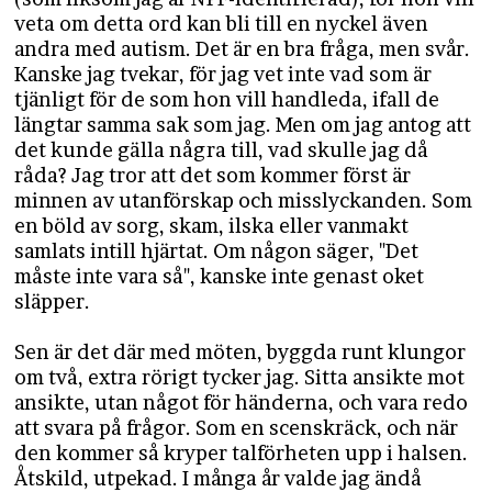
veta om detta ord kan bli till en nyckel även
andra med autism. Det är en bra fråga, men svår.
Kanske jag tvekar, för jag vet inte vad som är
tjänligt för de som hon vill handleda, ifall de
längtar samma sak som jag. Men om jag antog att
det kunde gälla några till, vad skulle jag då
råda? Jag tror att det som kommer först är
minnen av utanförskap och misslyckanden. Som
en böld av sorg, skam, ilska eller vanmakt
samlats intill hjärtat. Om någon säger, "Det
måste inte vara så", kanske inte genast oket
släpper.
Sen är det där med möten, byggda runt klungor
om två, extra rörigt tycker jag. Sitta ansikte mot
ansikte, utan något för händerna, och vara redo
att svara på frågor. Som en scenskräck, och när
den kommer så kryper talförheten upp i halsen.
Åtskild, utpekad. I många år valde jag ändå