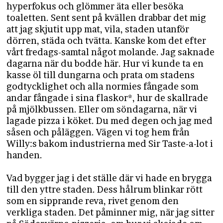
hyperfokus och glömmer äta eller besöka
toaletten. Sent sent på kvällen drabbar det mig
att jag skjutit upp mat, vila, staden utanför
dörren, städa och tvätta. Kanske kom det efter
vårt fredags-samtal något molande. Jag saknade
dagarna när du bodde här. Hur vi kunde ta en
kasse öl till dungarna och prata om stadens
godtycklighet och alla normies fångade som
andar fångade i sina flaskor*, hur de skallrade
på mjölkbussen. Eller om söndagarna, när vi
lagade pizza i köket. Du med degen och jag med
såsen och påläggen. Vägen vi tog hem från
Willy:s bakom industrierna med Sir Taste-a-lot i
handen.
Vad bygger jag i det ställe där vi hade en brygga
till den yttre staden. Dess hålrum blinkar rött
som en sipprande reva, rivet genom den
verkliga staden. Det påminner mig, när jag sitter