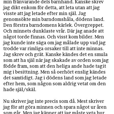
min frånvarande dels barnhand. Kanske skrev
jag dikt enkom för detta, att leta utan att jag
visste att jag letade efter min själ. Jag
genomsökte min barndomshåla, dödens land.
Den förstra barndomens kärlek. Övergreppet.
Och minnets dunklaste vrår. Där jag anade att
något torde finnas. Och visst kom bilder. Men
jag kunde inte säga om jag målade upp vad jag
trodde var rimliga orsaker till att inte minnas.
Jag skrev och grät. Kanske kändes det en smula
som att ha själ när jag skakade av orden som jag
födde fram, som att den heliga ande hade tagit
mig i besittning. Men så oerhört enslig kändes
det samtidigt. Jag i dödens land som jag letade
efter hem, som någon som aldrig vetat om den
hade själ/skäl.
Nu skriver jag inte precis som då. Mest skriver
jag för att göra minnen och spara något ur åren
som går. Men jag känner att jag måste veta hur