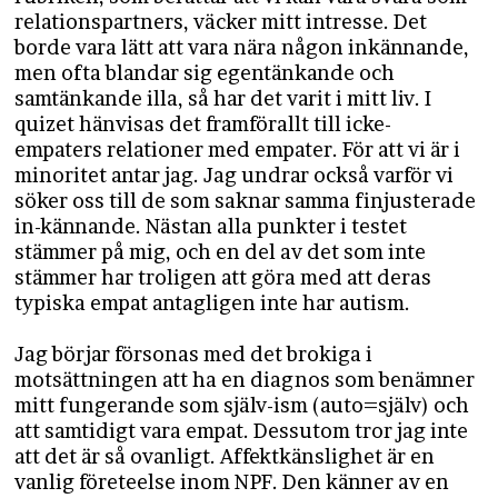
relationspartners, väcker mitt intresse. Det
borde vara lätt att vara nära någon inkännande,
men ofta blandar sig egentänkande och
samtänkande illa, så har det varit i mitt liv. I
quizet hänvisas det framförallt till icke-
empaters relationer med empater. För att vi är i
minoritet antar jag. Jag undrar också varför vi
söker oss till de som saknar samma finjusterade
in-kännande. Nästan alla punkter i testet
stämmer på mig, och en del av det som inte
stämmer har troligen att göra med att deras
typiska empat antagligen inte har autism.
Jag börjar försonas med det brokiga i
motsättningen att ha en diagnos som benämner
mitt fungerande som själv-ism (auto=själv) och
att samtidigt vara empat. Dessutom tror jag inte
att det är så ovanligt. Affektkänslighet är en
vanlig företeelse inom NPF. Den känner av en