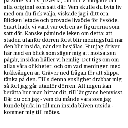
på Södervärns-pizzeria, om hur vi skojade om
alla original som satt där. Vem skulle du byta liv
med om du fick välja, viskade jag i ditt öra.
Blicken letade och provade livsöde för livsöde.
Snart hade vi varit var och en av figurerna som
satt där. Kanske påminde leken om detta: att
staden utanför dörren först blir meningsfull när
den blir insida, när den besjälas. Hur jag driver
här med en blick som säger mig att motsatsen
pågår, insidan håller vi hemlig. Det tigs om om
allas våra olikheter, och om vad meningen med
kråksången är. Gräver ned frågan för att slippa
tänka på den. Tills denna enslighet drabbar mig
så fort jag går utanför dörren. Att ingen kan
berätta hur man hittar dit, till längtans hemvisst.
Där du och jag - vem du månde vara som jag
kunde bjuda in till min insida bliven utsida -
kommer mig till mötes.