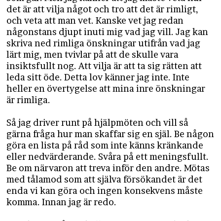
det är att vilja något och tro att det är rimligt,
och veta att man vet. Kanske vet jag redan
någonstans djupt inuti mig vad jag vill. Jag kan
skriva ned rimliga önskningar utifrån vad jag
lärt mig, men tvivlar på att de skulle vara
insiktsfullt nog. Att vilja är att ta sig rätten att
leda sitt öde. Detta lov känner jag inte. Inte
heller en övertygelse att mina inre önskningar
är rimliga.
Så jag driver runt på hjälpmöten och vill så
gärna fråga hur man skaffar sig en själ. Be någon
göra en lista på råd som inte känns kränkande
eller nedvärderande. Svåra på ett meningsfullt.
Be om närvaron att treva inför den andre. Mötas
med tålamod som att själva försökandet är det
enda vi kan göra och ingen konsekvens måste
komma. Innan jag är redo.