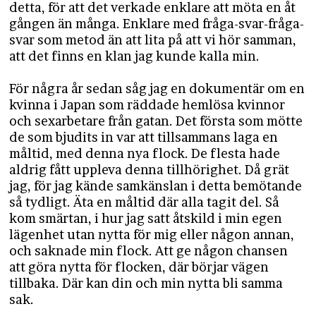
detta, för att det verkade enklare att möta en åt
gången än många. Enklare med fråga-svar-fråga-
svar som metod än att lita på att vi hör samman,
att det finns en klan jag kunde kalla min.
För några år sedan såg jag en dokumentär om en
kvinna i Japan som räddade hemlösa kvinnor
och sexarbetare från gatan. Det första som mötte
de som bjudits in var att tillsammans laga en
måltid, med denna nya flock. De flesta hade
aldrig fått uppleva denna tillhörighet. Då grät
jag, för jag kände samkänslan i detta bemötande
så tydligt. Äta en måltid där alla tagit del. Så
kom smärtan, i hur jag satt åtskild i min egen
lägenhet utan nytta för mig eller någon annan,
och saknade min flock. Att ge någon chansen
att göra nytta för flocken, där börjar vägen
tillbaka. Där kan din och min nytta bli samma
sak.