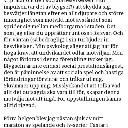
Vi pratar om den sociala besvikelsen. Hur
impulsen (är det av blygsel?) att skydda sig,
besvärjer längtan efter en allt djupare och större
innerlighet som motvikt mot avståndet som
sprider sig mellan medborgarna i staden. Det
som jag eller du upprättar runt oss i försvar. Och
för-väntan (så bedräglig) i sin tur bjuder in
besvikelsen. Min psykolog säger att jag har för
höga krav, att undvikandet odlar motviljan. Men
något förloras i denna förenkling tycker jag.
Blygseln är inte endast social prestationsångest,
den är påminnelse av att sociala spel och hastiga
förändringar förvirrar och tråkar ut mig.
Skrämmer upp mig. Misslyckandet att tolka vad
allt det outsagda ska vara till för, skapar denna
motvilja mot att ingå. För uppställningen känns
alltid riggad.
Förra helgen blev jag nästan sjuk av mitt
maraton av spelande och tv-serier. Fastar i