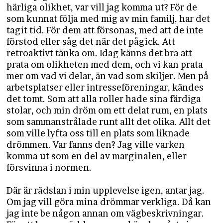
härliga olikhet, var vill jag komma ut? För de
som kunnat följa med mig av min familj, har det
tagit tid. För dem att försonas, med att de inte
förstod eller såg det när det pågick. Att
retroaktivt tänka om. Idag känns det bra att
prata om olikheten med dem, och vi kan prata
mer om vad vi delar, än vad som skiljer. Men på
arbetsplatser eller intresseföreningar, kändes
det tomt. Som att alla roller hade sina färdiga
stolar, och min dröm om ett delat rum, en plats
som sammanstrålade runt allt det olika. Allt det
som ville lyfta oss till en plats som liknade
drömmen. Var fanns den? Jag ville varken
komma ut som en del av marginalen, eller
försvinna i normen.
Där är rädslan i min upplevelse igen, antar jag.
Om jag vill göra mina drömmar verkliga. Då kan
jag inte be någon annan om vägbeskrivningar.