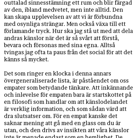
outtalad sinnesstämning ett rum och blir färgad
av den, ibland medvetet, men inte alltid. Den
kan skapa upplevelsen av att vi är förbundna
med osynliga strängar. Men också växa till ett
förlamande tryck. Hur ska jag stå ut med att dela
andras känslor när det är så svårt att förstå,
bevara och försonas med sina egna. Alltså
tvingas jag ofta ta paus från det social för att det
känns så mycket.
Det som ringer en klocka i denna annars
övergeneraliserade lista, är påståendet om oss
empater som betydande tänkare. Att inkännande
och inlevelse för empaten bara är startskottet på
en filosofi som handlar om att känslodelandet
är verklig information, och som sådan värd att
dra slutsatser om. För en empat kanske det
saknar mening att gå med en glass om du är
utan, och den drivs av insikten att våra känslor
inte är menade endast som en hemlighet. De