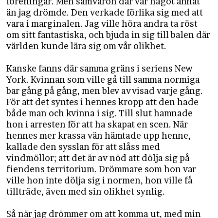
föreningar. Men samvaron där var något annat
än jag drömde. Den verkade förlika sig med att
vara i marginalen. Jag ville höra andra ta röst
om sitt fantastiska, och bjuda in sig till balen där
världen kunde lära sig om vår olikhet.
Kanske fanns där samma gräns i seriens New
York. Kvinnan som ville gå till samma normiga
bar gång på gång, men blev avvisad varje gång.
För att det syntes i hennes kropp att den hade
både man och kvinna i sig. Till slut hamnade
hon i arresten för att ha skapat en scen. När
hennes mer krassa vän hämtade upp henne,
kallade den sysslan för att slåss med
vindmöllor; att det är av nöd att dölja sig på
fiendens territorium. Drömmare som hon var
ville hon inte dölja sig i normen, hon ville få
tillträde, även med sin olikhet synlig.
Så när jag drömmer om att komma ut, med min