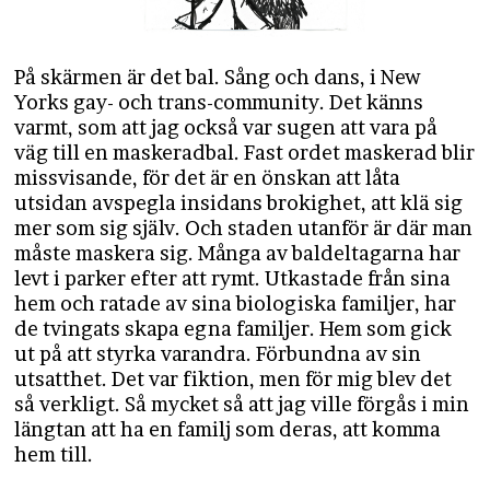
På skärmen är det bal. Sång och dans, i New
Yorks gay- och trans-community. Det känns
varmt, som att jag också var sugen att vara på
väg till en maskeradbal. Fast ordet maskerad blir
missvisande, för det är en önskan att låta
utsidan avspegla insidans brokighet, att klä sig
mer som sig själv. Och staden utanför är där man
måste maskera sig. Många av baldeltagarna har
levt i parker efter att rymt. Utkastade från sina
hem och ratade av sina biologiska familjer, har
de tvingats skapa egna familjer. Hem som gick
ut på att styrka varandra. Förbundna av sin
utsatthet. Det var fiktion, men för mig blev det
så verkligt. Så mycket så att jag ville förgås i min
längtan att ha en familj som deras, att komma
hem till.