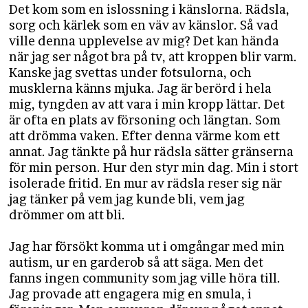
Det kom som en islossning i känslorna. Rädsla,
sorg och kärlek som en väv av känslor. Så vad
ville denna upplevelse av mig? Det kan hända
när jag ser något bra på tv, att kroppen blir varm.
Kanske jag svettas under fotsulorna, och
musklerna känns mjuka. Jag är berörd i hela
mig, tyngden av att vara i min kropp lättar. Det
är ofta en plats av försoning och längtan. Som
att drömma vaken. Efter denna värme kom ett
annat. Jag tänkte på hur rädsla sätter gränserna
för min person. Hur den styr min dag. Min i stort
isolerade fritid. En mur av rädsla reser sig när
jag tänker på vem jag kunde bli, vem jag
drömmer om att bli.
Jag har försökt komma ut i omgångar med min
autism, ur en garderob så att säga. Men det
fanns ingen community som jag ville höra till.
Jag provade att engagera mig en smula, i