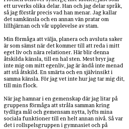
ett urverks olika delar. Han och jag delar språk,
så jag förstår precis vad han menar. Jag kallar
det samkänsla och en annan vän pratar om
lillhjärnan och vår upplevelse av stam.
Min förmåga att välja, planera och avsluta saker
är som sämst när det kommer till att reda i mitt
eget liv och nära relationer. Här blir denna
åtskilda känsla, till en hal sten. Mest bryr jag
inte mig om mitt egenliv, jag är ändå inte menad
att stå åtskild. En smärta och en självinsikt i
samma känsla. För jag vet inte hur jag tar mig dit,
till min flock.
När jag hamnar i en gemenskap där jag litar på
gruppens förmåga att stråla samman kring
tydliga mål och gemensam nytta, lyfts mina
sociala funktioner till en helt annan nivå. Så var
det i rollspelsgruppen i gymnasiet och på