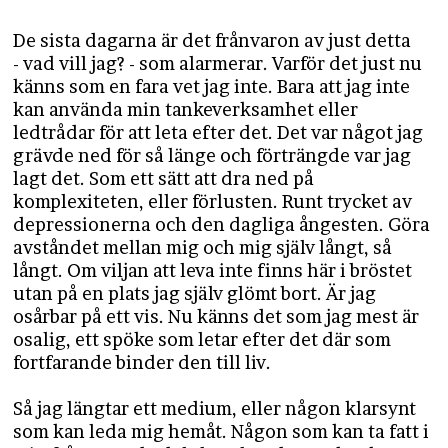
De sista dagarna är det frånvaron av just detta
- vad vill jag? - som alarmerar. Varför det just nu
känns som en fara vet jag inte. Bara att jag inte
kan använda min tankeverksamhet eller
ledtrådar för att leta efter det. Det var något jag
grävde ned för så länge och förträngde var jag
lagt det. Som ett sätt att dra ned på
komplexiteten, eller förlusten. Runt trycket av
depressionerna och den dagliga ångesten. Göra
avståndet mellan mig och mig själv långt, så
långt. Om viljan att leva inte finns här i bröstet
utan på en plats jag själv glömt bort. Är jag
osårbar på ett vis. Nu känns det som jag mest är
osalig, ett spöke som letar efter det där som
fortfarande binder den till liv.
Så jag längtar ett medium, eller någon klarsynt
som kan leda mig hemåt. Någon som kan ta fatt i