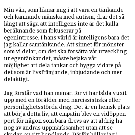
Min vän, som liknar mig i att vara en tänkande
och kännande mänska med autism, drar det så
långt att säga att intelligens inte är det kalla
beräknande som fokuserar på
egenintresse. I hans värld är intelligens bara det
jag kallar samtänkande. Att sinnet för mönster
som vi delar, om det ska forsätta vår utveckling
ur egentänkandet, måste bejaka vår
möjlighet att dela tankar och bygga vidare på
det som är livsfrämjande, inbjudande och mer
delaktigt.
Jag förstår vad han menar, för vi har båda vuxit
upp med en förälder med narcissistiska eller
personlighetsstörda drag. Det är en hemsk plats
att börja detta liv, att empatin blev en vidöppen
port för någon som bara drevs av att aldrig ha
nog av andras uppmärksamhet utan att se
skadan av sitt handlande. Därför håller jag i