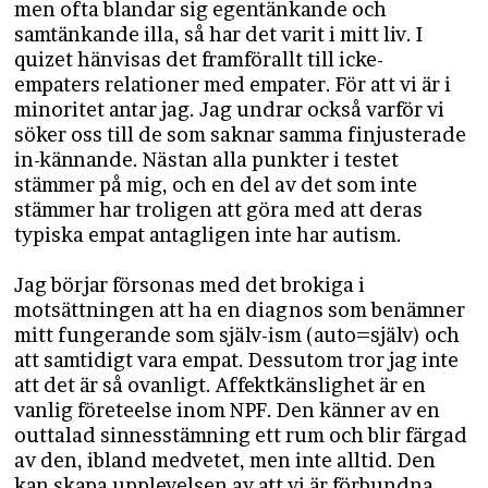
men ofta blandar sig egentänkande och
samtänkande illa, så har det varit i mitt liv. I
quizet hänvisas det framförallt till icke-
empaters relationer med empater. För att vi är i
minoritet antar jag. Jag undrar också varför vi
söker oss till de som saknar samma finjusterade
in-kännande. Nästan alla punkter i testet
stämmer på mig, och en del av det som inte
stämmer har troligen att göra med att deras
typiska empat antagligen inte har autism.
Jag börjar försonas med det brokiga i
motsättningen att ha en diagnos som benämner
mitt fungerande som själv-ism (auto=själv) och
att samtidigt vara empat. Dessutom tror jag inte
att det är så ovanligt. Affektkänslighet är en
vanlig företeelse inom NPF. Den känner av en
outtalad sinnesstämning ett rum och blir färgad
av den, ibland medvetet, men inte alltid. Den
kan skapa upplevelsen av att vi är förbundna