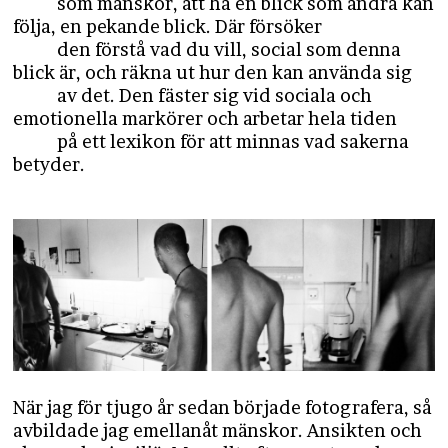
som mänskor, att ha en blick som andra kan
följa, en pekande blick. Där försöker
den förstå vad du vill, social som denna
blick är, och räkna ut hur den kan använda sig
av det. Den fäster sig vid sociala och
emotionella markörer och arbetar hela tiden
​på ett lexikon för att minnas vad sakerna
betyder.
När jag för tjugo år sedan började fotografera, så
avbildade jag emellanåt mänskor. Ansikten och