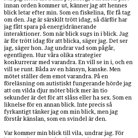
innan orden kommer ut, känner jag att hennes
blick letar efter min. Som en fiskelina, för få tag
om den. Jag är särskilt trött idag, så därför har
jag fått spara på energidränerande
interaktioner. Som när blick sugs in i blick. Jag
är för trött idag för att blicka, säger jag. Det ser
jag, säger hon. Jag undrar vad som pågår,
egentligen. Hur våra olika strategier
konkurrerar med varandra. En vill se in i, och en
vill se runt. Båda av en hänsyn, kanske. Men
mötet ställer dem emot varandra. På en
föreläsning om autistiskt fungerande hörde jag
att om vilda djur möter blick mer än tio
sekunder är det för att slåss eller ha sex. Som en
liknelse för en annan blick. Inte precis så
fyrkantigt tänker jag om min blick, men jag
förstår känslan, som en svindel är den.
Var kommer min blick till vila, undrar jag. För