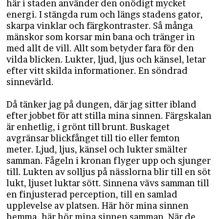
här i staden använder den onödigt mycket
energi. I stängda rum och längs stadens gator,
skarpa vinklar och färgkontraster. Så många
mänskor som korsar min bana och tränger in
med allt de vill. Allt som betyder fara för den
vilda blicken. Lukter, ljud, ljus och känsel, letar
efter vitt skilda informationer. En söndrad
sinnevärld.
Då tänker jag på dungen, där jag sitter ibland
efter jobbet för att stilla mina sinnen. Färgskalan
är enhetlig, i grönt till brunt. Buskaget
avgränsar blickfånget till tio eller femton
meter. Ljud, ljus, känsel och lukter smälter
samman. Fågeln i kronan flyger upp och sjunger
till. Lukten av solljus på nässlorna blir till en söt
lukt, ljuset luktar sött. Sinnena vävs samman till
en finjusterad perception, till en samlad
upplevelse av platsen. Här hör mina sinnen
hemma, här hör mina sinnen samman. När de