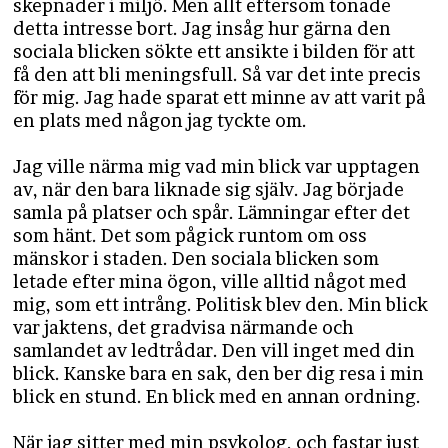
skepnader i miljö. Men allt eftersom tonade
detta intresse bort. Jag insåg hur gärna den
sociala blicken sökte ett ansikte i bilden för att
få den att bli meningsfull. Så var det inte precis
för mig. Jag hade sparat ett minne av att varit på
en plats med någon jag tyckte om.
Jag ville närma mig vad min blick var upptagen
av, när den bara liknade sig själv. Jag började
samla på platser och spår. Lämningar efter det
som hänt. Det som pågick runtom om oss
mänskor i staden. Den sociala blicken som
letade efter mina ögon, ville alltid något med
mig, som ett intrång. Politisk blev den. Min blick
var jaktens, det gradvisa närmande och
samlandet av ledtrådar. Den vill inget med din
blick. Kanske bara en sak, den ber dig resa i min
blick en stund. En blick med en annan ordning.
När jag sitter med min psykolog, och fastar just