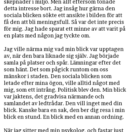
skepnader i miljö. Men allt eftersom tonade
detta intresse bort. Jag insåg hur gärna den
sociala blicken sökte ett ansikte i bilden för att
få den att bli meningsfull. Så var det inte precis
för mig. Jag hade sparat ett minne av att varit på
en plats med någon jag tyckte om.
Jag ville närma mig vad min blick var upptagen
av, när den bara liknade sig själv. Jag började
samla på platser och spår. Lämningar efter det
som hänt. Det som pågick runtom om oss
mänskor i staden. Den sociala blicken som
letade efter mina ögon, ville alltid något med
mig, som ett intrång. Politisk blev den. Min blick
var jaktens, det gradvisa närmande och
samlandet av ledtrådar. Den vill inget med din
blick. Kanske bara en sak, den ber dig resa i min
blick en stund. En blick med en annan ordning.
När jag sitter med min psykolog, och fastar just