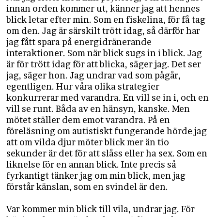
innan orden kommer ut, känner jag att hennes
blick letar efter min. Som en fiskelina, för få tag
om den. Jag är särskilt trött idag, så därför har
jag fått spara på energidränerande
interaktioner. Som när blick sugs in i blick. Jag
är för trött idag för att blicka, säger jag. Det ser
jag, säger hon. Jag undrar vad som pågår,
egentligen. Hur våra olika strategier
konkurrerar med varandra. En vill se in i, och en
vill se runt. Båda av en hänsyn, kanske. Men
mötet ställer dem emot varandra. På en
föreläsning om autistiskt fungerande hörde jag
att om vilda djur möter blick mer än tio
sekunder är det för att slåss eller ha sex. Som en
liknelse för en annan blick. Inte precis så
fyrkantigt tänker jag om min blick, men jag
förstår känslan, som en svindel är den.
Var kommer min blick till vila, undrar jag. För