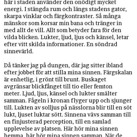
här i staden använder den onödigt mycket
energi. I stängda rum och längs stadens gator,
skarpa vinklar och färgkontraster. Så många
mänskor som korsar min bana och tränger in
med allt de vill. Allt som betyder fara för den
vilda blicken. Lukter, ljud, ljus och känsel, letar
efter vitt skilda informationer. En söndrad
sinnevärld.
Då tänker jag på dungen, där jag sitter ibland
efter jobbet för att stilla mina sinnen. Färgskalan
är enhetlig, i grönt till brunt. Buskaget
avgränsar blickfånget till tio eller femton
meter. Ljud, ljus, känsel och lukter smälter
samman. Fågeln i kronan flyger upp och sjunger
till. Lukten av solljus på nässlorna blir till en söt
lukt, ljuset luktar sött. Sinnena vävs samman till
en finjusterad perception, till en samlad
upplevelse av platsen. Här hör mina sinnen
hemma, här hör mina sinnen samman. När de