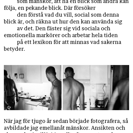
som mänskor, att ha en blick som andra kan
följa, en pekande blick. Där försöker
den förstå vad du vill, social som denna
blick är, och räkna ut hur den kan använda sig
av det. Den fäster sig vid sociala och
emotionella markörer och arbetar hela tiden
​på ett lexikon för att minnas vad sakerna
betyder.
När jag för tjugo år sedan började fotografera, så
avbildade jag emellanåt mänskor. Ansikten och