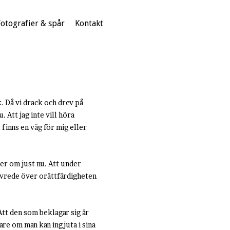
Fotografier & spår
Kontakt
. Då vi drack och drev på
 Att jag inte vill höra
 finns en väg för mig eller
 ser om just nu. Att under
g vrede över orättfärdigheten
Att den som beklagar sig är
are om man kan ingjuta i sina