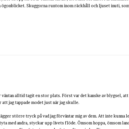
sta ögonblicket. Skuggorna runtom inom räckhåll och ljuset inuti, s
 väntan alltid tagit en stor plats. Först var det kanske av blygsel, a
er att jag tappade modet just när jag skulle.
 lägger större tryck på vad jag förväntar mig av dem. Att inte kunna le
tyta med andra, styckar upp livets flöde. Ömsom hoppa, ömsom landa 