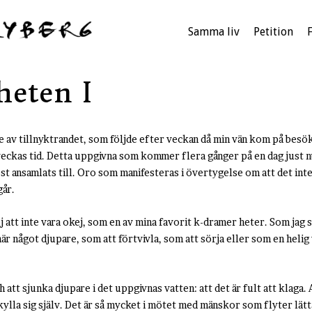
Samma liv
Petition
eten I
die av tillnyktrandet, som följde efter veckan då min vän kom på besök
eckas tid. Detta uppgivna som kommer flera gånger på en dag just nu.
st ansamlats till. Oro som manifesteras i övertygelse om att det inte
år.
okej att inte vara okej, som en av mina favorit k-dramer heter. Som jag
är något djupare, som att förtvivla, som att sörja eller som en heli
att sjunka djupare i det uppgivnas vatten: att det är fult att klaga. 
kylla sig själv. Det är så mycket i mötet med mänskor som flyter lätt