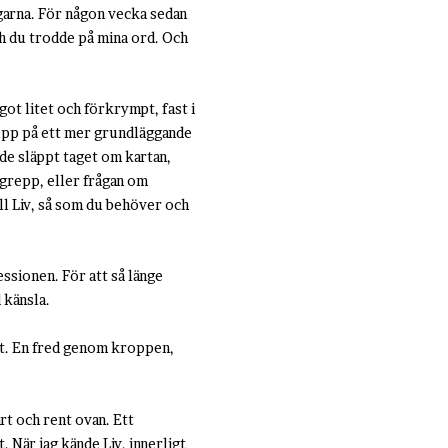
garna. För någon vecka sedan
ch du trodde på mina ord. Och
got litet och förkrympt, fast i
ge upp på ett mer grundläggande
t de släppt taget om kartan,
 grepp, eller frågan om
l Liv, så som du behöver och
ssionen. För att så länge
d känsla.
het. En fred genom kroppen,
rt och rent ovan. Ett
. När jag kände Liv, innerligt