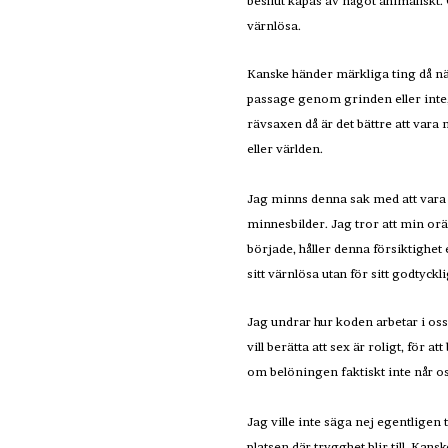
besliut kapas av något animaliskt. 
värnlösa.
Kanske händer märkliga ting då nä
passage genom grinden eller inte,
rävsaxen då är det bättre att vara 
eller världen.
Jag minns denna sak med att vara 
minnesbilder. Jag tror att min oräd
började, håller denna försiktighet 
sitt värnlösa utan för sitt godtyckli
Jag undrar hur koden arbetar i os
vill berätta att sex är roligt, för 
om belöningen faktiskt inte når os
Jag ville inte säga nej egentligen ti
platsen där trygghet blir till. Kans