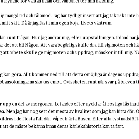
 utrymme för väntan innan och väntan efter min handling.
 mängd tid och tålamod. Jag har tydligt insett att jag faktiskt inte ha
mitt sätt. Då är jag fast i min egen boja. Livets väntrum.
n runt frågan. Hur jag ändrar mig, eller uppställningen. Ibland när
r det att bli Någon. Att vara begärlig skulle dra till sig möten och hä
ag att arbete skulle ge mig möten och uppdrag, mänskor intill mig. 
ag kan göra. Allt kommer ned till att detta omöjliga är dagens uppdra
obbansökningarna ska tas emot. Ovissheten runt när svar på breven ti
ler upp en del av morgonen. Letandes efter nycklar åt rostiga lås inut
. Men jag har nog sett det mesta av kvalitet som jag kan hitta där. O
ldras i de flesta fall där. Våpet hjärta Busen. Eller alla tystnadslöfte
t att de måste bekänna innan deras kärlekshistoria kan ta fart.