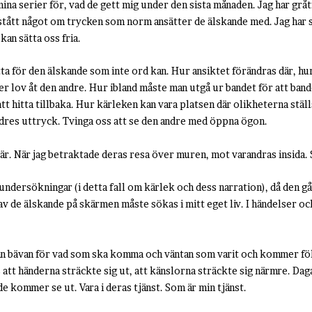
mina serier för, vad de gett mig under den sista månaden. Jag har grå
tått något om trycken som norm ansätter de älskande med. Jag har se
kan sätta oss fria.
tta för den älskande som inte ord kan. Hur ansiktet förändras där, hu
r lov åt den andre. Hur ibland måste man utgå ur bandet för att ban
tt hitta tillbaka. Hur kärleken kan vara platsen där olikheterna ställ
andres uttryck. Tvinga oss att se den andre med öppna ögon.
är. När jag betraktade deras resa över muren, mot varandras insida.
ndersökningar (i detta fall om kärlek och dess narration), då den går 
 av de älskande på skärmen måste sökas i mitt eget liv. I händelser oc
.
lan bävan för vad som ska komma och väntan som varit och kommer följ
as att händerna sträckte sig ut, att känslorna sträckte sig närmre. Daga
 de kommer se ut. Vara i deras tjänst. Som är min tjänst.