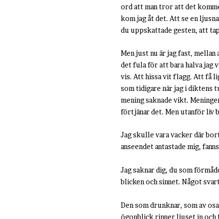
ord att man tror att det komme
kom jag åt det. Att se en ljus
du uppskattade gesten, att tap
Men just nu är jag fast, mellan
det fula för att bara halva jag 
vis. Att hissa vit flagg. Att få
som tidigare när jag i diktens 
mening saknade vikt. Meningen
förtjänar det. Men utanför liv
Jag skulle vara vacker där bor
anseendet antastade mig, fanns 
Jag saknar dig, du som förmådd
blicken och sinnet. Något svar
Den som drunknar, som av osagd
ögonblick rinner ljuset in och f