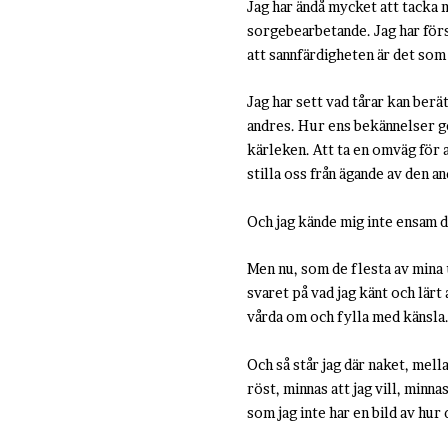
Jag har ändå mycket att tacka 
sorgebearbetande. Jag har förs
att sannfärdigheten är det som 
Jag har sett vad tårar kan berä
andres. Hur ens bekännelser ge
kärleken. Att ta en omväg för a
stilla oss från ägande av den 
Och jag kände mig inte ensam d
Men nu, som de flesta av mina u
svaret på vad jag känt och lärt
vårda om och fylla med känsla
Och så står jag där naket, mel
röst, minnas att jag vill, minn
som jag inte har en bild av hur