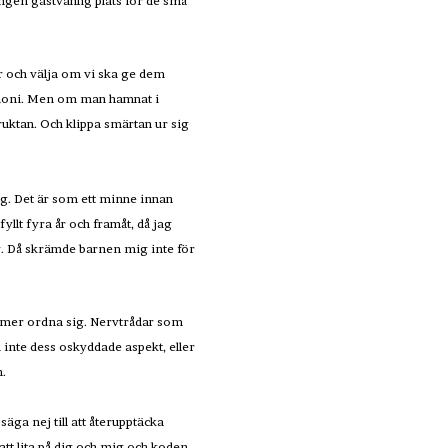
ingen gästvänlig plats för de små
r och välja om vi ska ge dem
armoni. Men om man hamnat i
ruktan. Och klippa smärtan ur sig
ig. Det är som ett minne innan
yllt fyra år och framåt, då jag
mig. Då skrämde barnen mig inte för
ommer ordna sig. Nervtrådar som
en inte dess oskyddade aspekt, eller
n.
 säga nej till att återupptäcka
 att lita på dig och mig och koden