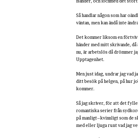
isänder, och iochmed det stort
Så handlar någon som har oändlig
väntan, men kan ändå inte ändra 
Det kommer liksom en förtvivla
händer med mitt skrivande, då ä
nu, är arbetslös då drömmer j
Upptagenhet.
Men just idag, undrar jag vad j
ditt besök på helgen, på hur j
kommer.
Så jag skriver, för att det fyl
romantiska serier från sydkorea
på manligt–kvinnligt som de ski
med eller ljuga runt vad jag ve