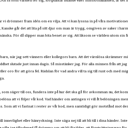
Och så som världen ter sig, fortplantar lidande eller missförhållanden, är det 
r vi drömmer fram idén om en vilja. Att vi kan lyssna in på våra motivatione
 Kanske går det att lita på sitt djur om man är trygg, omgiven av saker i h
mänska. För då slipper man bita benet av sig. Att liksom se världen utom sin f
barn, när jag sett vänners eller kollegors barn. Att det värnlösa skrämmer m
dhet slutade just innan dagis. Så misstänker jag. För alla minnen från att jag f
eller oro för att göra fel. Rädslan för vad andra vill ta sig till runt och med 
ga.
s, som säger till oss, fundera inte på hur det ska gå för avkomman nu, det k
att belöna att vi följer vår kod. Vad händer om antingen vi vill åt belöningen m
s. Som att vi fastnat i rester av vår kod, men samtidigt gör motstånd mot de
ll innerlighet eller hänryckning. Inte säga nej till att bli till i dina händer. Inte
ke ville jag tillochmed få drömma om att bli förälder, att förutsättningarna för