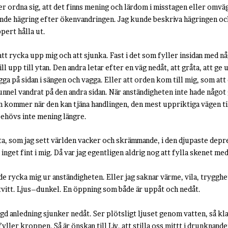
r ordna sig, att det finns mening och lärdom i misstagen eller omvä
nande hägring efter ökenvandringen. Jag kunde beskriva hägringen o
pert hålla ut.
 att rycka upp mig och att sjunka. Fast i det som fyller insidan med nå
vill upp till ytan. Den andra letar efter en väg nedåt, att gråta, att 
 ligga på sidan i sängen och vagga. Eller att orden kom till mig, som at
tunnel vandrat på den andra sidan. När anständigheten inte hade något
 kommer när den kan tjäna handlingen, den mest uppriktiga vägen til
 behövs inte mening längre.
ta, som jag sett världen vacker och skrämmande, i den djupaste depre
inget fint i mig. Då var jag egentligen aldrig nog att fylla skenet me
e rycka mig ur anständigheten. Eller jag saknar värme, vila, trygg
tvitt. Ljus–dunkel. En öppning som både är uppåt och nedåt.
 anledning sjunker nedåt. Ser plötsligt ljuset genom vatten, så kla
yller kroppen. Så är önskan till Liv, att stilla oss mittt i drunknandet