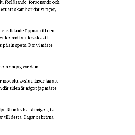
tit, förlösande, försonande och
tt att skam bor där vi tiger,
r ens lidande öppnar till den
det kommit att kränka att
s på sin spets. Där vi måste
 Som om jag var dem.
mot sitt avslut, inser jag att
h där tiden är något jag måste
a. Bli mänska, bli någon, ta
r till detta. Dagar oskrivna,