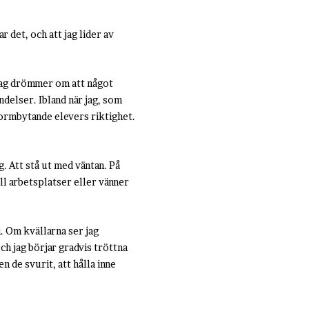
r det, och att jag lider av
 jag drömmer om att något
ndelser. Ibland när jag, som
Normbytande elevers riktighet.
g. Att stå ut med väntan. På
ll arbetsplatser eller vänner
i. Om kvällarna ser jag
ch jag börjar gradvis tröttna
n de svurit, att hålla inne