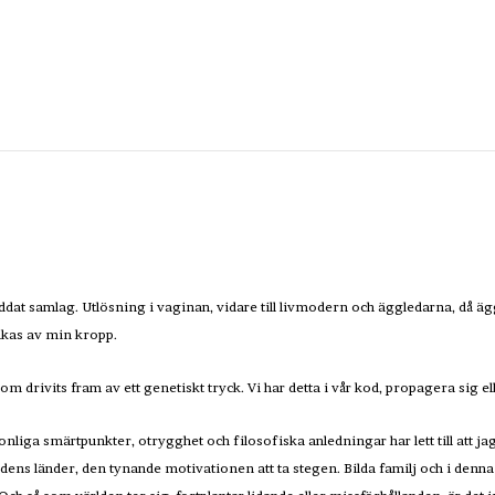
ddat samlag. Utlösning i vaginan, vidare till livmodern och äggledarna, då äg
lukas av min kropp.
 som drivits fram av ett genetiskt tryck. Vi har detta i vår kod, propagera sig el
onliga smärtpunkter, otrygghet och filosofiska anledningar har lett till att jag
dens länder, den tynande motivationen att ta stegen. Bilda familj och i denna g