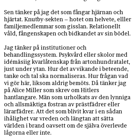
Sen tänker på jag det som fångar hjärnan och
hjärtat. Knutby-sekten – hotet om helvete, elller
familjemedlemmar som gisslan. Relationellt
våld, fångenskapen och bidkandet av sin bödel.
Jag tänker på institutioner och
behandlingssystem. Psykvård eller skolor med
idémäsiig kvarlåtenskap från artonhundratalet,
just under ytan. Hur det avvikande i beteende,
tanke och tal ska normaliseras. Hur frågan vad
vi gör här, liksom aldrig bemöts. Då tänker jag
på Alice Miller som skrev om Hitlers
hantlangare. Män som urholkats av den lynniga
och allsmäktiga fostran av prästfädrer eller
lärarfädrer. Att det som blivit kvar i en sådan
ihålighet var vreden och längtan att sätta
världen i brand oavsett om de själva överlevde
lågorna eller inte.