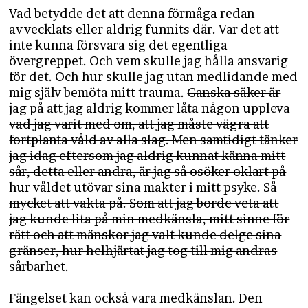
Vad betydde det att denna förmåga redan
avvecklats eller aldrig funnits där. Var det att
inte kunna försvara sig det egentliga
övergreppet. Och vem skulle jag hålla ansvarig
för det. Och hur skulle jag utan medlidande med
mig själv bemöta mitt trauma.
Ganska säker är
jag på att jag aldrig kommer låta någon uppleva
vad jag varit med om, att jag måste vägra att
fortplanta våld av alla slag. Men samtidigt tänker
jag idag eftersom jag aldrig kunnat känna mitt
sår, detta eller andra, är jag så osöker oklart på
hur våldet utövar sina makter i mitt psyke. Så
mycket att vakta på. Som att jag borde veta att
jag kunde lita på min medkänsla, mitt sinne för
rätt och att mänskor jag valt kunde delge sina
gränser, hur helhjärtat jag tog till mig andras
sårbarhet.
Fängelset kan också vara medkänslan. Den