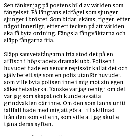
Sen tänker jag på poetens bild av världen som
fängelset. På längtans eldfågel som sjunger
sjunger i bröstet. Som bidar, skäms, tigger, efter
något innerligt, efter ett tecken på att världen
ska få byta ordning. Fängsla fångväktarna och
släpp fångarna fria.
Släpp samvetsfångarna fria stod det på en
affisch i högstadets dramaklubb. Polisen i
huvudet hade en senare regissör kallat det och
själv betett sig som en polis utanför huvudet,
som ville byta polisen inne i mig mot sin egen
säkerhetsstyrka. Kanske var jag oenig i om det
var jag som skapat och kunde avsätta
grindvakten där inne. Om den som fanns uniti
iallfall hade med mig att göra, till skillnad
från den som ville in, som ville att jag skulle
tjäna deras syften.