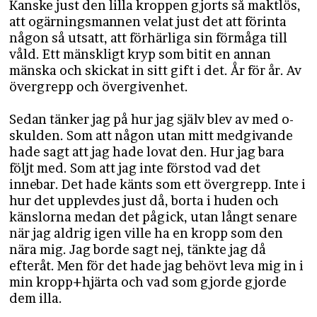
Kanske just den lilla kroppen gjorts så maktlös,
att ogärningsmannen velat just det att förinta
någon så utsatt, att förhärliga sin förmåga till
våld. Ett mänskligt kryp som bitit en annan
mänska och skickat in sitt gift i det. År för år. Av
övergrepp och övergivenhet.
Sedan tänker jag på hur jag själv blev av med o-
skulden. Som att någon utan mitt medgivande
hade sagt att jag hade lovat den. Hur jag bara
följt med. Som att jag inte förstod vad det
innebar. Det hade känts som ett övergrepp. Inte i
hur det upplevdes just då, borta i huden och
känslorna medan det pågick, utan långt senare
när jag aldrig igen ville ha en kropp som den
nära mig. Jag borde sagt nej, tänkte jag då
efteråt. Men för det hade jag behövt leva mig in i
min kropp+hjärta och vad som gjorde gjorde
dem illa.