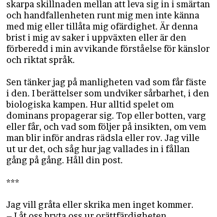
skarpa skillnaden mellan att leva sig in i smärtan
och handfallenheten runt mig men inte känna
med mig eller tillåta mig ofärdighet. Är denna
brist i mig av saker i uppväxten eller är den
förberedd i min avvikande förståelse för känslor
och riktat språk.
Sen tänker jag på manligheten vad som får fäste
i den. I berättelser som undviker sårbarhet, i den
biologiska kampen. Hur alltid spelet om
dominans propagerar sig. Top eller botten, varg
eller får, och vad som följer på insikten, om vem
man blir inför andras rädsla eller rov. Jag ville
ut ur det, och såg hur jag vallades in i fållan
gång på gång. Håll din post.
***
Jag vill gråta eller skrika men inget kommer.
– Låt oss bryta oss ur orättfärdigheten.