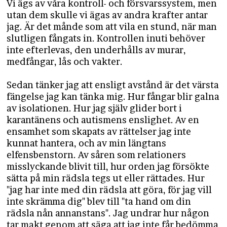
Vi ägs av våra kontroll- och försvarssystem, men
utan dem skulle vi ägas av andra krafter antar
jag. Är det månde som att vila en stund, när man
slutligen fångats in. Kontrollen inuti behöver
inte efterlevas, den underhålls av murar,
medfångar, lås och vakter.
Sedan tänker jag att ensligt avstånd är det värsta
fängelse jag kan tänka mig. Hur fångar blir galna
av isolationen. Hur jag själv glider bort i
karantänens och autismens enslighet. Av en
ensamhet som skapats av rättelser jag inte
kunnat hantera, och av min längtans
elfensbenstorn. Av såren som relationers
misslyckande blivit till, hur orden jag försökte
sätta på min rädsla tegs ut eller rättades. Hur
"jag har inte med din rädsla att göra, för jag vill
inte skrämma dig" blev till "ta hand om din
rädsla nån annanstans". Jag undrar hur någon
tar makt genom att säga att jag inte får bedömma