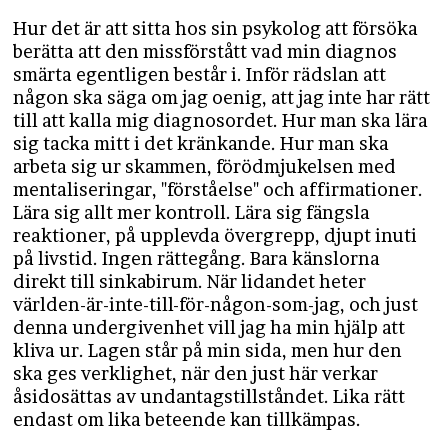
Hur det är att sitta hos sin psykolog att försöka
berätta att den missförstått vad min diagnos
smärta egentligen består i. Inför rädslan att
någon ska säga om jag oenig, att jag inte har rätt
till att kalla mig diagnosordet. Hur man ska lära
sig tacka mitt i det kränkande. Hur man ska
arbeta sig ur skammen, förödmjukelsen med
mentaliseringar, "förståelse" och affirmationer.
Lära sig allt mer kontroll. Lära sig fängsla
reaktioner, på upplevda övergrepp, djupt inuti
på livstid. Ingen rättegång. Bara känslorna
direkt till sinkabirum. När lidandet heter
världen-är-inte-till-för-någon-som-jag, och just
denna undergivenhet vill jag ha min hjälp att
kliva ur. Lagen står på min sida, men hur den
ska ges verklighet, när den just här verkar
åsidosättas av undantagstillståndet. Lika rätt
endast om lika beteende kan tillkämpas.