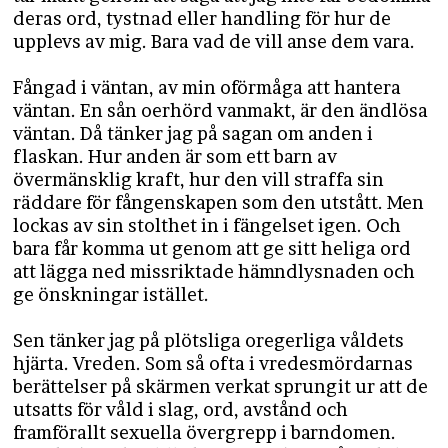
deras ord, tystnad eller handling för hur de
upplevs av mig. Bara vad de vill anse dem vara.
Fångad i väntan, av min oförmåga att hantera
väntan. En sån oerhörd vanmakt, är den ändlösa
väntan. Då tänker jag på sagan om anden i
flaskan. Hur anden är som ett barn av
övermänsklig kraft, hur den vill straffa sin
räddare för fångenskapen som den utstått. Men
lockas av sin stolthet in i fängelset igen. Och
bara får komma ut genom att ge sitt heliga ord
att lägga ned missriktade hämndlysnaden och
ge önskningar istället.
Sen tänker jag på plötsliga oregerliga våldets
hjärta. Vreden. Som så ofta i vredesmördarnas
berättelser på skärmen verkat sprungit ur att de
utsatts för våld i slag, ord, avstånd och
framförallt sexuella övergrepp i barndomen.