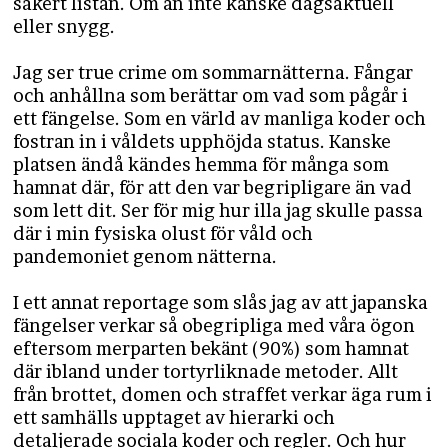
säkert listan. Om än inte kanske dagsaktuell
eller snygg.
Jag ser true crime om sommarnätterna. Fångar
och anhållna som berättar om vad som pågår i
ett fängelse. Som en värld av manliga koder och
fostran in i våldets upphöjda status. Kanske
platsen ändå kändes hemma för många som
hamnat där, för att den var begripligare än vad
som lett dit. Ser för mig hur illa jag skulle passa
där i min fysiska olust för våld och
pandemoniet genom nätterna.
I ett annat reportage som slås jag av att japanska
fängelser verkar så obegripliga med våra ögon
eftersom merparten bekänt (90%) som hamnat
där ibland under tortyrliknade metoder. Allt
från brottet, domen och straffet verkar äga rum i
ett samhälls upptaget av hierarki och
detaljerade sociala koder och regler. Och hur