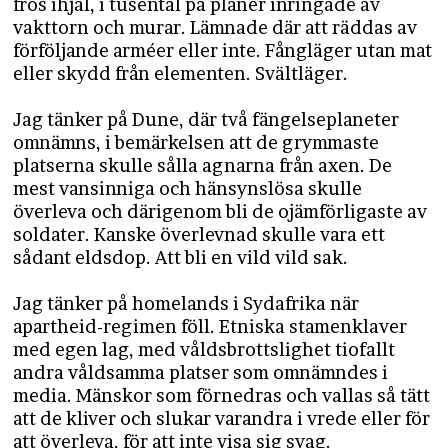
frös ihjäl, i tusental på planer inringade av
vakttorn och murar. Lämnade där att räddas av
förföljande arméer eller inte. Fångläger utan mat
eller skydd från elementen. Svältläger.
Jag tänker på Dune, där två fängelseplaneter
omnämns, i bemärkelsen att de grymmaste
platserna skulle sålla agnarna från axen. De
mest vansinniga och hänsynslösa skulle
överleva och därigenom bli de ojämförligaste av
soldater. Kanske överlevnad skulle vara ett
sådant eldsdop. Att bli en vild vild sak.
Jag tänker på homelands i Sydafrika när
apartheid-regimen föll. Etniska stamenklaver
med egen lag, med våldsbrottslighet tiofallt
andra våldsamma platser som omnämndes i
media. Mänskor som förnedras och vallas så tätt
att de kliver och slukar varandra i vrede eller för
att överleva, för att inte visa sig svag.