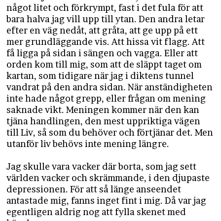
något litet och förkrympt, fast i det fula för att
bara halva jag vill upp till ytan. Den andra letar
efter en väg nedåt, att gråta, att ge upp på ett
mer grundläggande vis. Att hissa vit flagg. Att
få ligga på sidan i sängen och vagga. Eller att
orden kom till mig, som att de släppt taget om
kartan, som tidigare när jag i diktens tunnel
vandrat på den andra sidan. När anständigheten
inte hade något grepp, eller frågan om mening
saknade vikt. Meningen kommer när den kan
tjäna handlingen, den mest uppriktiga vägen
till Liv, så som du behöver och förtjänar det. Men
utanför liv behövs inte mening längre.
Jag skulle vara vacker där borta, som jag sett
världen vacker och skrämmande, i den djupaste
depressionen. För att så länge anseendet
antastade mig, fanns inget fint i mig. Då var jag
egentligen aldrig nog att fylla skenet med