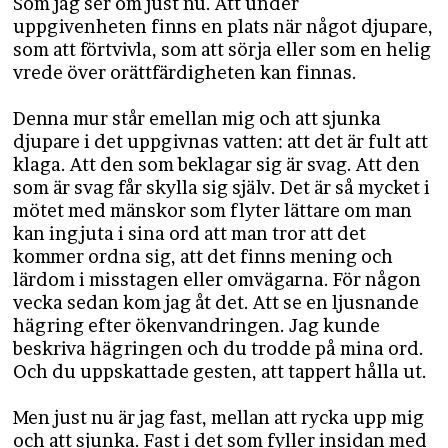
Som jag ser om just nu. Att under
uppgivenheten finns en plats när något djupare,
som att förtvivla, som att sörja eller som en helig
vrede över orättfärdigheten kan finnas.
Denna mur står emellan mig och att sjunka
djupare i det uppgivnas vatten: att det är fult att
klaga. Att den som beklagar sig är svag. Att den
som är svag får skylla sig själv. Det är så mycket i
mötet med mänskor som flyter lättare om man
kan ingjuta i sina ord att man tror att det
kommer ordna sig, att det finns mening och
lärdom i misstagen eller omvägarna. För någon
vecka sedan kom jag åt det. Att se en ljusnande
hägring efter ökenvandringen. Jag kunde
beskriva hägringen och du trodde på mina ord.
Och du uppskattade gesten, att tappert hålla ut.
Men just nu är jag fast, mellan att rycka upp mig
och att sjunka. Fast i det som fyller insidan med