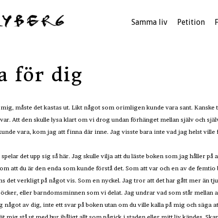
Samma liv
Petition
a för dig
mig, måste det kastas ut. Likt något som orimligen kunde vara sant. Kanske t
r. Att den skulle lysa klart om vi drog undan förhänget mellan själv och själv
g kunde vara, kom jag att finna där inne. Jag visste bara inte vad jag helst ville
spelar det upp sig så här. Jag skulle vilja att du läste boken som jag håller på
t som att du är den enda som kunde förstå det. Som att var och en av de femtio 
 det verkligt på något vis. Som en nyckel. Jag tror att det har gått mer än tju
na böcker, eller barndomsminnen som vi delat. Jag undrar vad som står mellan att
g något av dig, inte ett svar på boken utan om du ville kalla på mig och säga a
lät mig stå ut med hur ihåligt allt som pågick i staden eller mitt liv kändes. 