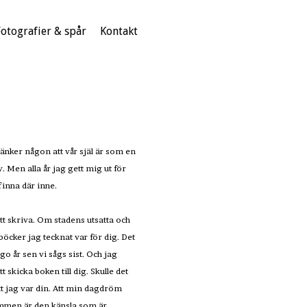
Fotografier & spår
Kontakt
änker någon att vår själ är som en
. Men alla år jag gett mig ut för
 finna där inne.
 att skriva. Om stadens utsatta och
böcker jag tecknat var för dig. Det
go år sen vi sågs sist. Och jag
 skicka boken till dig. Skulle det
tt jag var din. Att min dagdröm
Skammen är den känsla som är