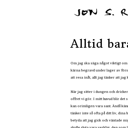
Alltid bar
Om jag ska säga något viktigt om 
kärna begravd under lager av försva
att resa inåt, allt jag tänker att ja
När jag sitter i dungen och dricker 
offret vi gör. I mitt huvud blir de
kan orimligen vara sant. Ändå känns
tänker inte så ofta på ditt liv, di
betyda att jag gick och väntade mi
skulle sluta vara verklig, den som 