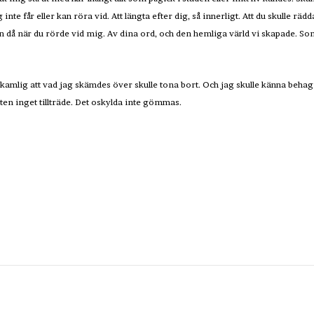
e får eller kan röra vid. Att längta efter dig, så innerligt. Att du skulle rä
len då när du rörde vid mig. Av dina ord, och den hemliga värld vi skapade. Som
skamlig att vad jag skämdes över skulle tona bort. Och jag skulle känna behag 
eten inget tillträde. Det oskylda inte gömmas.