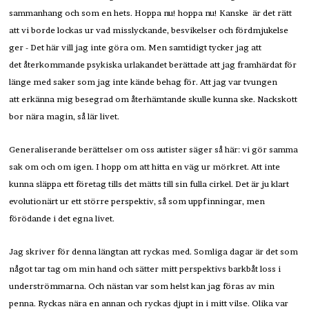
sammanhang och som en hets. Hoppa nu! hoppa nu! Kanske är det rätt
att vi borde lockas ur vad misslyckande, besvikelser och fördmjukelse
ger - Det här vill jag inte göra om. Men samtidigt tycker jag att
det återkommande psykiska urlakandet berättade att jag framhärdat för
länge med saker som jag inte kände behag för. Att jag var tvungen
att erkänna mig besegrad om återhämtande skulle kunna ske. Nackskott
bor nära magin, så lär livet.
Generaliserande berättelser om oss autister säger så här: vi gör samma
sak om och om igen. I hopp om att hitta en väg ur mörkret. Att inte
kunna släppa ett företag tills det mätts till sin fulla cirkel. Det är ju klart
evolutionärt ur ett större perspektiv, så som uppfinningar, men
förödande i det egna livet.
Jag skriver för denna längtan att ryckas med. Somliga dagar är det som
något tar tag om min hand och sätter mitt perspektivs barkbåt loss i
underströmmarna. Och nästan var som helst kan jag föras av min
penna. Ryckas nära en annan och ryckas djupt in i mitt vilse. Olika var