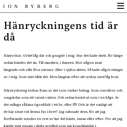
JON RYBERG
Hänryckningens tid är
då
Hänryckas. Ordet låg där och gnagde i mig. Hur det hade skett, för länge
sedan kändes det nu. Till musiken, i dansen. Mot någon man
längtade och ville föra närmre. Eller i själva akten. Så hade något stängts
av i mig. Som inte tillät det. Men längtan efter att ryckas med låg kvar.
Härnryckning lockas fram av det som väcker behag. Som omvälver och
omgärdar som ett varmt vatten. Och sedan kastet ut som i en båge. Är
det många sådana ögonblick i ett liv, eller få? Och är det vanligt att
de har sinat vid denna fas i livet? Jag saknade dem, för att jag
fortfarande mindes en rest av hur det känts, innan eller efter. För att jag
kände mig ensam i detta avstånd som jag kraschlandat i.