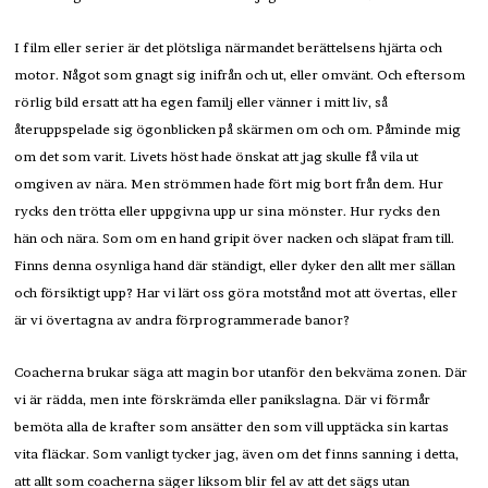
I film eller serier är det plötsliga närmandet berättelsens hjärta och
motor. Något som gnagt sig inifrån och ut, eller omvänt. Och eftersom
rörlig bild ersatt att ha egen familj eller vänner i mitt liv, så
återuppspelade sig ögonblicken på skärmen om och om. Påminde mig
om det som varit. Livets höst hade önskat att jag skulle få vila ut
omgiven av nära. Men strömmen hade fört mig bort från dem. Hur
rycks den trötta eller uppgivna upp ur sina mönster. Hur rycks den
hän och nära. Som om en hand gripit över nacken och släpat fram till.
Finns denna osynliga hand där ständigt, eller dyker den allt mer sällan
och försiktigt upp? Har vi lärt oss göra motstånd mot att övertas, eller
är vi övertagna av andra förprogrammerade banor?
Coacherna brukar säga att magin bor utanför den bekväma zonen. Där
vi är rädda, men inte förskrämda eller panikslagna. Där vi förmår
bemöta alla de krafter som ansätter den som vill upptäcka sin kartas
vita fläckar. Som vanligt tycker jag, även om det finns sanning i detta,
att allt som coacherna säger liksom blir fel av att det sägs utan