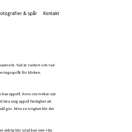
Fotografier & spår
Kontakt
hantverk. Vad är vackert och vad
meringsspråk för blicken.
p kan uppstå. Även om tvekar när
att lära mig uppnå färdighet att
ndå gör. Men en tröghet blir det
m aldrig blir nöjd kan inte vila.