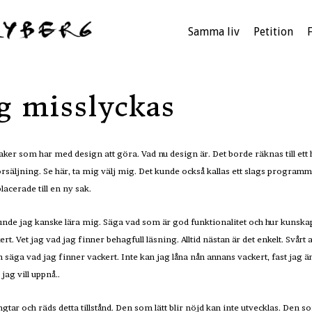
Samma liv
Petition
g misslyckas
ker som har med design att göra. Vad nu design är. Det borde räknas till ett 
försäljning. Se här, ta mig välj mig. Det kunde också kallas ett slags program
acerade till en ny sak.
kunde jag kanske lära mig. Säga vad som är god funktionalitet och hur kunska
t. Vet jag vad jag finner behagfull läsning. Alltid nästan är det enkelt. Svårt 
 säga vad jag finner vackert. Inte kan jag låna nån annans vackert, fast jag ä
jag vill uppnå..
ngtar och räds detta tillstånd. Den som lätt blir nöjd kan inte utvecklas. Den so