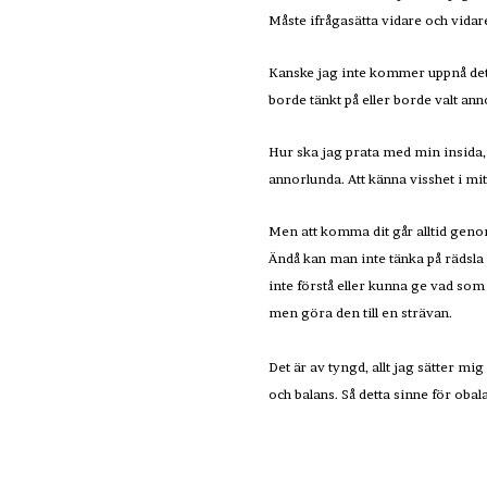
Måste ifrågasätta vidare och vidar
Kanske jag inte kommer uppnå det 
borde tänkt på eller borde valt a
Hur ska jag prata med min insida, 
annorlunda. Att känna visshet i m
Men att komma dit går alltid genom 
Ändå kan man inte tänka på rädsla 
inte förstå eller kunna ge vad som
men göra den till en strävan.
Det är av tyngd, allt jag sätter mi
och balans. Så detta sinne för obal