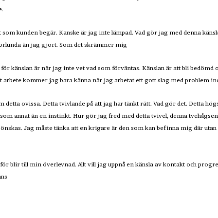
e.
som kunden begär. Kanske är jag inte lämpad. Vad gör jag med denna känsla.
nnorlunda än jag gjort. Som det skrämmer mig
för känslan är när jag inte vet vad som förväntas. Känslan är att bli bedömd o
itt arbete kommer jag bara känna när jag arbetat ett gott slag med problem i
detta ovissa. Detta tvivlande på att jag har tänkt rätt. Vad gör det. Detta högs
som annat än en instinkt. Hur gör jag fred med detta tvivel, denna tvehågsenh
 önskas. Jag måste tänka att en krigare är den som kan befinna mig där utan a
g för blir till min överlevnad. Allt vill jag uppnå en känsla av kontakt och pro
ans