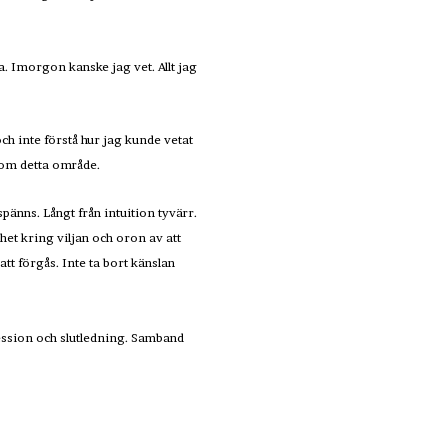
 Imorgon kanske jag vet. Allt jag
ch inte förstå hur jag kunde vetat
nom detta område.
pänns. Långt från intuition tyvärr.
et kring viljan och oron av att
tt förgås. Inte ta bort känslan
gression och slutledning. Samband