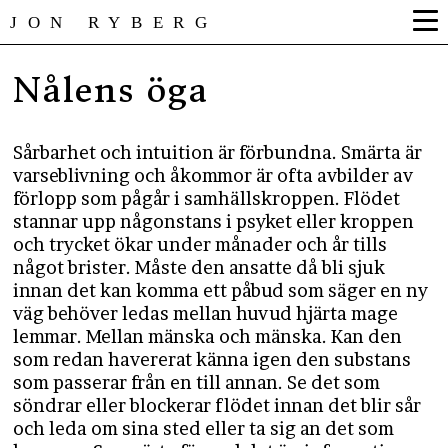
JON RYBERG
Nålens öga
Sårbarhet och intuition är förbundna. Smärta är
varseblivning och åkommor är ofta avbilder av
förlopp som pågår i samhällskroppen. Flödet
stannar upp någonstans i psyket eller kroppen
och trycket ökar under månader och år tills
något brister. Måste den ansatte då bli sjuk
innan det kan komma ett påbud som säger en ny
väg behöver ledas mellan huvud hjärta mage
lemmar. Mellan mänska och mänska. Kan den
som redan havererat känna igen den substans
som passerar från en till annan. Se det som
söndrar eller blockerar flödet innan det blir sår
och leda om sina sted eller ta sig an det som