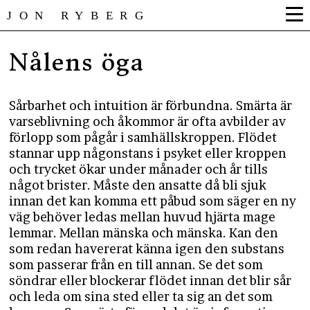
JON RYBERG
Nålens öga
Sårbarhet och intuition är förbundna. Smärta är
varseblivning och åkommor är ofta avbilder av
förlopp som pågår i samhällskroppen. Flödet
stannar upp någonstans i psyket eller kroppen
och trycket ökar under månader och år tills
något brister. Måste den ansatte då bli sjuk
innan det kan komma ett påbud som säger en ny
väg behöver ledas mellan huvud hjärta mage
lemmar. Mellan mänska och mänska. Kan den
som redan havererat känna igen den substans
som passerar från en till annan. Se det som
söndrar eller blockerar flödet innan det blir sår
och leda om sina sted eller ta sig an det som