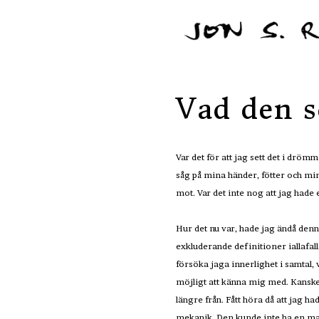
Vad den s
Var det för att jag sett det i dröm
såg på mina händer, fötter och min
mot. Var det inte nog att jag hade
Hur det nu var, hade jag ändå denn
exkluderande definitioner iallafall
försöka jaga innerlighet i samtal,
möjligt att känna mig med. Kanske 
längre från. Fått höra då att jag 
mekanik. Den kunde inte ha en manu