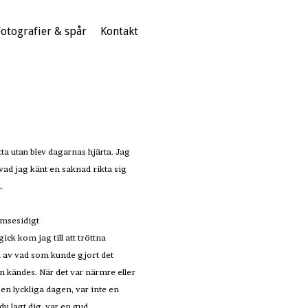
Fotografier & spår
Kontakt
tta utan blev dagarnas hjärta. Jag
 vad jag känt en saknad rikta sig
n.
ömsesidigt
ick kom jag till att tröttna
en av vad som kunde gjort det
n kändes. När det var närmre eller
en lyckliga dagen, var inte en
u lagt dig, var en gud.