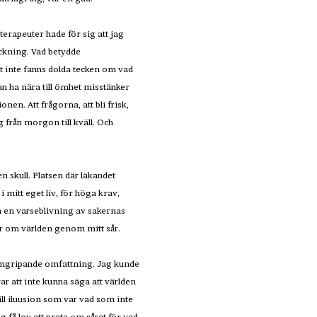
terapeuter hade för sig att jag
ckning. Vad betydde
et inte fanns dolda tecken om vad
an ha nära till ömhet misstänker
en. Att frågorna, att bli frisk,
ig från morgon till kväll. Och
en skull. Platsen där läkandet
mitt eget liv, för höga krav,
m en varseblivning av sakernas
lser om världen genom mitt sår.
nomgripande omfattning. Jag kunde
r att inte kunna säga att världen
ill iluusion som var vad som inte
g få lov att prata om såret för vad