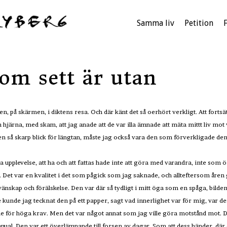
Samma liv
Petition
om sett är utan
men, på skärmen, i diktens resa. Och där känt det så oerhört verkligt. Att fortsä
 hjärna, med skam, att jag anade att de var illa ämnade att mäta mittt liv mot
 en så skarp blick för längtan, måste jag också vara den som förverkligade de
a upplevelse, att ha och att fattas hade inte att göra med varandra, inte som 
. Det var en kvalitet i det som pågick som jag saknade, och allteftersom åren g
 vänskap och förälskelse. Den var där så tydligt i mitt öga som en spåga, bild
kunde jag tecknat den på ett papper, sagt vad innerlighet var för mig, var de
hade för höga krav. Men det var något annat som jag ville göra motstånd mot. D
al. Den var ett överlämnande till forsen av dagar. Som att dess händer, där d