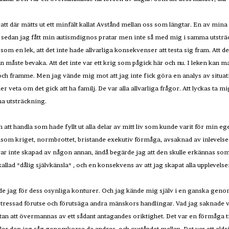
tt där mätts ut ett minfält kallat Avstånd mellan oss som längtar. En av mina 
 sedan jag fått min autismdignos pratar men inte så med mig i samma utsträ
om en lek, att det inte hade allvarliga konsekvenser att testa sig fram. Att d
måste bevaka. Att det inte var ett krig som pågick här och nu. I leken kan m
och framme. Men jag vände mig mot att jag inte fick göra en analys av situation
ller veta om det gick att ha familj. De var alla allvarliga frågor. Att lyckas ta m
ma utsträckning.
h att handla som hade fyllt ut alla delar av mitt liv som kunde varit för min eg
om kriget, normbrottet, bristande exekutiv förmåga, avsaknad av inlevelse i 
 var inte skapad av någon annan, ändå begärde jag att den skulle erkännas so
 kallad *dålig självkänsla* , och en konsekvens av att jag skapat alla uppleve
de jag för dess osynliga konturer. Och jag kände mig själv i en ganska ge
 stressad förutse och förutsäga andra mänskors handlingar. Vad jag saknade va
 utan att övermannas av ett sådant antagandes oriktighet. Det var en förmåga t
 Eller den jag såg genomkorsa de andras, och avståndet mellan. Det var att aldri