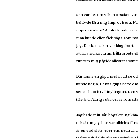
Sen var det om vilken orsaken var a
behövde lära mig improvisera. Nu
improvisation? Att det kunde vara s
man kunde eller fick säga som man 
jag. Där kan saker var långt borta 
att lära sig knyta an, hålla arbete e
runtom mig pågick allvaret i sam
Där fanns en glipa mellan att se oc
kunde börja. Denna glipa hette öms
sensucht och tvillinglängtan. Den
tillstånd. Aldrig rubriceras som så
Jag hade mitt sår, högaktning kän
också om jag inte var alldeles för
är en god plats, eller ens neutral,
täckte och dolde glipan i mitt liv.