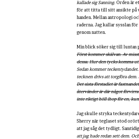
kallade sig Sanning
. Orden är e
för att titta till sitt ansikte
handen.
Mellan antropologi och
raderna. Jag kallar sysslan fö
genom natten.
Min blick söker sig till luntan
Först kommer skälvan. Av misstä
dessa. Hur den tycks komma utifr
Sedan kommer teckentydandet. A
tecknen drivs att torgföra dem.
Det sista förstadiet är fastnande
återvänder är där något förvirra
inte riktigt höll ihop för en, ku
Jag skulle stryka teckentydar
Sherry när teglaset stod orört.
att jag såg det tydligt. Samtid
att jag hade redan sett dem. Oc