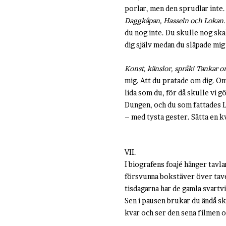
porlar, men den sprudlar inte. J
Daggkåpan, Hasseln och Lokan. 
du nog inte. Du skulle nog sk
dig själv medan du släpade mig
Konst, känslor, språk! Tankar o
mig. Att du pratade om dig. Om 
lida som du, för då skulle vi g
Dungen, och du som fattades Lys
– med tysta gester. Sätta en k
VII.
I biografens foajé hänger tavla
försvunna bokstäver över taveld
tisdagarna har de gamla svartvi
Sen i pausen brukar du ändå sk
kvar och ser den sena filmen o