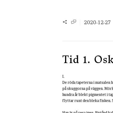
2020-12-27
Tid 1. Os
I.
De röda tapeterna i matsalen ha
på skuggorna på väggen. Mörka
hundra år blekt pigmentet i ta
flyttar runt den bleka fisken
Han är på resa igen. Bistånd k