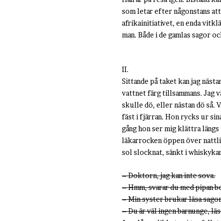
som letar efter någonstans att 
afrikainitiativet, en enda vit
man. Både i de gamlas sagor oc
II.
Sittande på taket kan jag näst
vattnet färg tillsammans. Jag v
skulle dö, eller nästan dö så.
fäst i fjärran. Hon rycks ur si
gång hon ser mig klättra läng
läkarrocken öppen över nattlin
sol slocknat, sänkt i whiskyk
– Doktorn, jag kan inte sova.
– Hmm, svarar du med pipan be
– Min syster brukar läsa sagor
– Du är väl ingen barnunge, läs