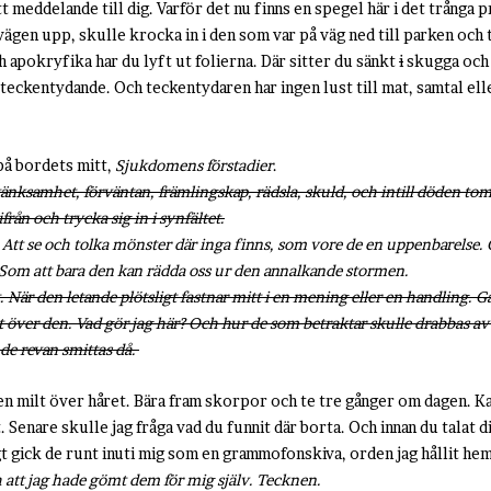
tt meddelande till dig. Varför det nu finns en spegel här i det trånga
 på vägen upp, skulle krocka in i den som var på väg ned till parken oc
 apokryfika har du lyft ut folierna. Där sitter du sänkt
i
skugga och 
r teckentydande. Och teckentydaren har ingen lust till mat, samtal ell
 på bordets mitt,
Sjukdomens förstadier
.
nksamhet, förväntan, främlingskap, rädsla, skuld, och intill döden tom
ån och trycka sig in i synfältet.
tt se och tolka mönster där inga finns, som vore de en uppenbarelse.
 Som att bara den kan rädda oss ur den annalkande stormen.
t. När den letande plötsligt fastnar mitt i en mening eller en handling. Gå
t över den. Vad gör jag här? Och hur de som betraktar skulle drabbas av
nde revan smittas då.
en milt över håret. Bära fram skorpor och te tre gånger om dagen. 
 Senare skulle jag fråga vad du funnit där borta. Och innan du talat d
igt gick de runt inuti mig som en grammofonskiva, orden jag hållit hem
h att jag hade gömt dem för mig själv. Tecknen.