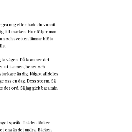
segra mig eller hade du vunnit
ig till marken. Hur följer man
mun och svetten lämnar blöta
lls.
g ta vägen. Då kommer det
er ut i armen, benet och
starkare än dig. Något alldeles
rge oss en dag. Dess storm.
Så
e det ord. Så jag gick bara min
 inget språk. Träden tänker
det ena än det andra. Bäcken