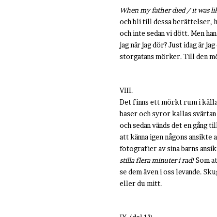
When my father died / it was l
och bli till dessa berättelser, 
och inte sedan vi dött. Men ha
jag när jag dör?
Just idag är ja
storgatans mörker. Till den mö
VIII.
Det finns ett mörkt rum i källar
baser och syror kallas svärtan
och sedan vänds det en gång till
att känna igen någons ansikte
fotografier av sina barns ansik
stilla flera minuter i rad!
Som att
se dem även i oss levande. Sku
eller du mitt.