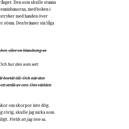
 prånget. Den som skulle stanna
h tennisbanorna, med boken i
stryker med handen över
er sömn. Den bränner sin låga
het, eller en blandning av
 Och hur den som sett
r bortåt till. Och när den
 ett stråk av oro. Om världen
Kakor om skorpor inte dög.
ig rörig, skulle jag nicka som
ligt.
Förlåt att jag inte sa,