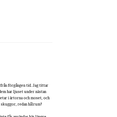
rån förgången tid. Jag tittar
dem har ljuset under nästan
petar i ärtorna och moset, och
an skuggor, redan hålrum?
nte får användas här längre,