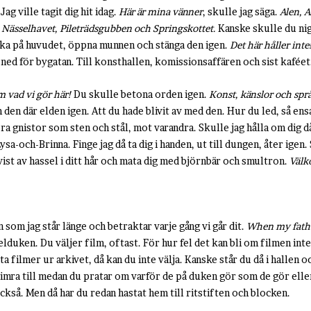
ag ville tagit dig hit idag.
Här är mina vänner
, skulle jag säga.
Alen, 
Nässelhavet, Pileträdsgubben och Springskottet.
Kanske skulle du nig
aka på huvudet, öppna munnen och stänga den igen.
Det här håller inte
 ned för bygatan. Till konsthallen, komissionsaffären och sist kaféet
m vad vi gör här!
Du skulle betona orden igen.
Konst, känslor och spr
den där elden igen. Att du hade blivit av med den. Hur du led, så ensa
öra gnistor som sten och stål, mot varandra. Skulle jag hålla om dig då
a-och-Brinna. Finge jag då ta dig i handen, ut till dungen, åter igen.
vist av hassel i ditt hår och mata dig med björnbär och smultron.
Välk
n som jag står länge och betraktar varje gång vi går dit.
When my fathe
uken. Du väljer film, oftast. För hur fel det kan bli om filmen inte 
ta filmer ur arkivet, då kan du inte välja. Kanske står du då i hallen 
imra till medan du pratar om varför de på duken gör som de gör eller 
ckså. Men då har du redan hastat hem till ritstiften och blocken.