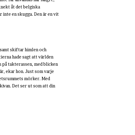
knekt åt det belgiska
r inte en skugga. Den är en vit
gsamt skiftar himlen och
tierna hade sagt att världen
en på takterassen, med blicken
är, ekar hon. Just som varje
arbetsrummets mörker. Med
ivan. Det ser ut som att din