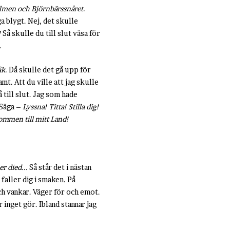
Almen och Björnbärssnåret.
a blygt. Nej, det skulle
!
Så skulle du till slut väsa för
.
åk.
Då skulle det gå upp för
mt. Att du ville att jag skulle
 till slut. Jag som hade
 Säga –
Lyssna! Titta!
Stilla dig!
ommen till mitt Land!
r died...
Så står det i nästan
faller dig i smaken. På
och vankar. Väger för och emot.
inget gör. Ibland stannar jag