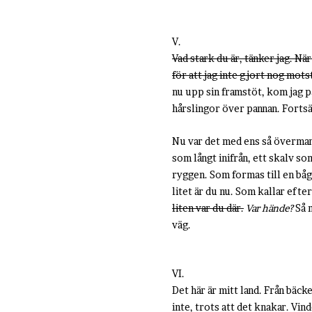
V.
Vad stark du är, tänker jag. Nä
för att jag inte gjort nog mots
nu upp sin framstöt, kom jag p
hårslingor över pannan. Fortsät
Nu var det med ens så överman
som långt inifrån, ett skalv s
ryggen. Som formas till en båg
litet är du nu. Som kallar efte
liten var du där.
Var hände?
Så 
väg.
VI.
Det här är mitt land. Från bäc
inte, trots att det knakar. Vin