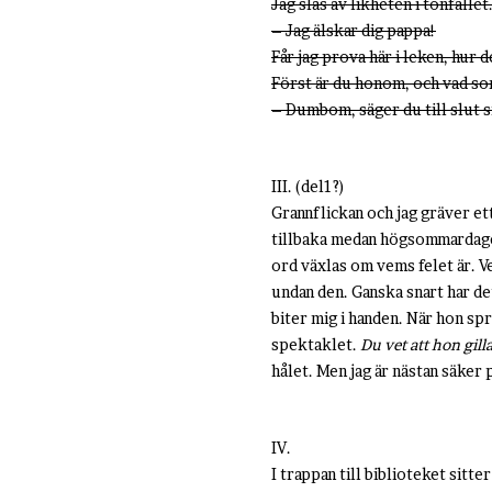
Jag slås av likheten i tonfallet
– Jag älskar dig pappa!
Får jag prova här i leken, hur 
Först är du honom, och vad so
– Dumbom, säger du till slut s
III. (del1?)
Grannflickan och jag gräver et
tillbaka medan högsommardagen 
ord växlas om vems felet är. Ve
undan den. Ganska snart har det
biter mig i handen. När hon sp
spektaklet.
Du vet att hon gilla
hålet. Men jag är nästan säker p
IV.
I trappan till biblioteket sit