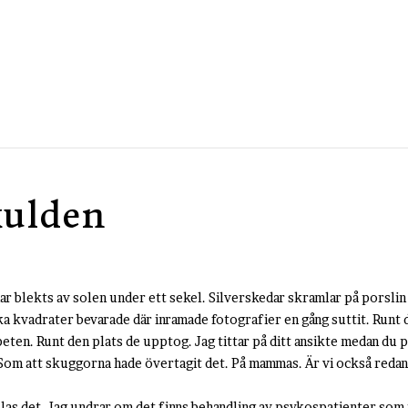
kulden
r blekts av solen under ett sekel. Silverskedar skramlar på porslin f
 kvadrater bevarade där inramade fotografier en gång suttit. Runt 
peten. Runt den plats de upptog. Jag tittar på ditt ansikte medan du 
. Som att skuggorna hade övertagit det. På mammas. Är vi också red
allas det. Jag undrar om det finns behandling av psykospatienter som i