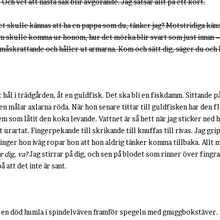
. Och vet att nästa sak blir avgörande. Jag satsar allt på ett kort.
det skulle kännas att ha en pappa som du, tänker jag? Motstridiga käns
m skulle komma ur honom, hur det mörka blir svart som just innan 
måskrattande och håller ut armarna. Kom och sätt dig, säger du och 
t hål i trädgården, åt en guldfisk. Det ska bli en fiskdamm. Sittande 
målar axlarna röda. När hon senare tittar till guldfisken har den flu
m som låtit den koka levande. Vattnet är så hett när jag sticker ned 
 urartat. Fingerpekande till skrikande till knuffas till rivas. Jag gri
ringer hon iväg ropar hon att hon aldrig tänker komma tillbaka. Allt
r dig, va?
Jag stirrar på dig, och sen på blodet som rinner över fingra
å att det inte är sant.
ter en död humla i spindelväven framför spegeln med gnuggbokstäver.