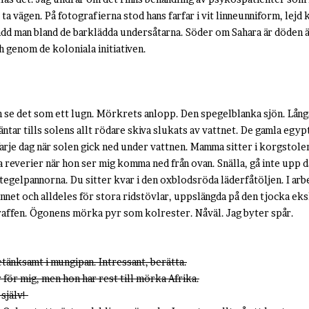
ta vägen. På fotografierna stod hans farfar i vit linneunniform, lejd 
klädd man bland de barklädda undersåtarna. Söder om Sahara är döden ä
h genom de koloniala initiativen.
an se det som ett lugn. Mörkrets anlopp. Den spegelblanka sjön. Lån
äntar tills solens allt rödare skiva slukats av vattnet. De gamla egyp
 Varje dag när solen gick ned under vattnen. Mamma sitter i korgstol
na reverier när hon ser mig komma ned från ovan. Snälla, gå inte upp d
s tegelpannorna. Du sitter kvar i den oxblodsröda läderfåtöljen. I 
net och alldeles för stora ridstövlar, uppslängda på den tjocka eksk
araffen. Ögonens mörka pyr som kolrester. Nåväl. Jag byter spår.
tänksamt i mungipan. Intressant, berätta.
 för mig, men hon har rest till mörka Afrika.
 själv!