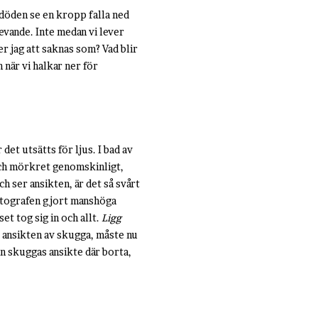
 döden se en kropp falla ned
 levande. Inte medan vi lever
r jag att saknas som? Vad blir
 när vi halkar ner för
det utsätts för ljus. I bad av
 och mörkret genomskinligt,
ch ser ansikten, är det så svårt
fotografen gjort manshöga
et tog sig in och allt.
Ligg
s ansikten av skugga, måste nu
in skuggas ansikte där borta,