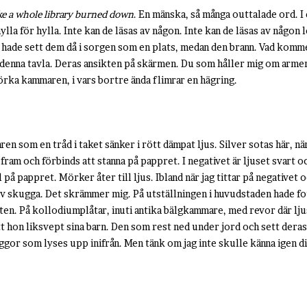
ike a whole library burned down
. En mänska, så många outtalade ord. I
hylla för hylla. Inte kan de läsas av någon. Inte kan de läsas av någon
n hade sett dem då i sorgen som en plats, medan den brann. Vad komme
g denna tavla. Deras ansikten på skärmen. Du som håller mig om armen
rka kammaren, i vars bortre ända flimrar en hägring.
en som en tråd i taket sänker i rött dämpat ljus. Silver sotas här, när 
 fram och förbinds att stanna på pappret. I negativet är ljuset svart
 på pappret. Mörker åter till ljus. Ibland när jag tittar på negativet o
 av skugga. Det skrämmer mig. På utställningen i huvudstaden hade 
ten. På kollodiumplåtar, inuti antika bälgkammare, med revor där ljus
 hon liksvept sina barn. Den som rest ned under jord och sett dera
ggor som lyses upp inifrån. Men tänk om jag inte skulle känna igen d