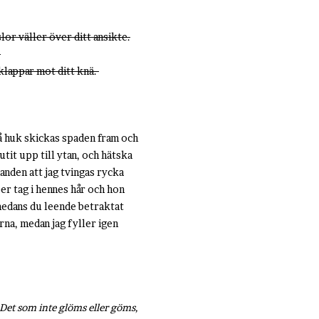
lor väller över ditt ansikte.
–
klappar mot ditt knä.
på huk skickas spaden fram och
tit upp till ytan, och hätska
handen att jag tvingas rycka
per tag i hennes hår och hon
 medans du leende betraktat
rna, medan jag fyller igen
Det som inte glöms eller göms,