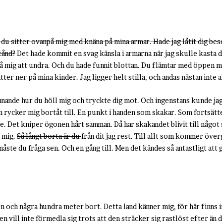
r du sitter ovanpå mig med knäna på mina armar. Hade jag låtit dig be
tånd?
Det hade kommit en svag känsla i armarna när jag skulle kasta d
å mig att undra. Och du hade funnit blottan. Du flämtar med öppen 
ter ner på mina kinder. Jag ligger helt stilla, och andas nästan inte a
nande hur du höll mig och tryckte dig mot. Och ingenstans kunde ja
om rycker mig bortåt till. En punkt i handen som skakar. Som fortsätt
e. Det kniper ögonen hårt samman. Då har skakandet blivit till något 
r mig.
Så långt borta är du
från dit jag rest. Till allt som kommer öve
måste du fråga sen. Och en gång till. Men det kändes så antastligt att g
ken och några hundra meter bort. Detta land känner mig, för här finns
den vill inte förmedla sig trots att den sträcker sig rastlöst efter än 