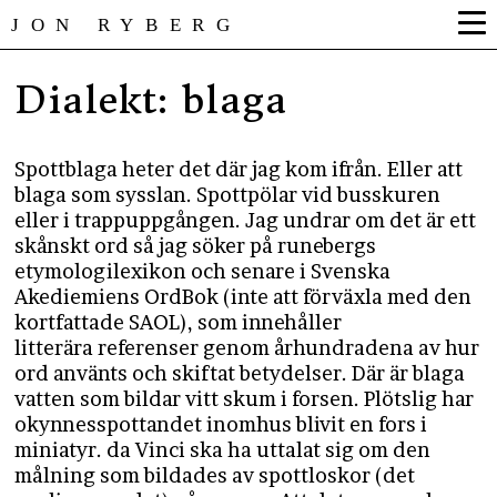
JON RYBERG
Dialekt: blaga
Spottblaga heter det där jag kom ifrån. Eller att
blaga som sysslan. Spottpölar vid busskuren
eller i trappuppgången. Jag undrar om det är ett
skånskt ord så jag söker på runebergs
etymologilexikon och senare i Svenska
Akediemiens OrdBok (inte att förväxla med den
kortfattade SAOL), som innehåller
litterära referenser genom århundradena av hur
ord använts och skiftat betydelser. Där är blaga
vatten som bildar vitt skum i forsen. Plötslig har
okynnesspottandet inomhus blivit en fors i
miniatyr. da Vinci ska ha uttalat sig om den
målning som bildades av spottloskor (det