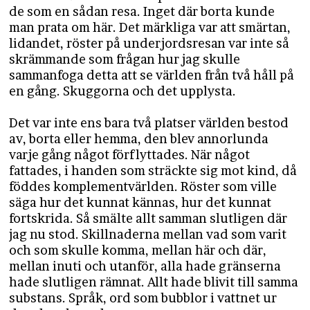
de som en sådan resa. Inget där borta kunde
man prata om här. Det märkliga var att smärtan,
lidandet, röster på underjordsresan var inte så
skrämmande som frågan hur jag skulle
sammanfoga detta att se världen från två håll på
en gång. Skuggorna och det upplysta.
Det var inte ens bara två platser världen bestod
av, borta eller hemma, den blev annorlunda
varje gång något förflyttades. När något
fattades, i handen som sträckte sig mot kind, då
föddes komplementvärlden. Röster som ville
säga hur det kunnat kännas, hur det kunnat
fortskrida. Så smälte allt samman slutligen där
jag nu stod. Skillnaderna mellan vad som varit
och som skulle komma, mellan här och där,
mellan inuti och utanför, alla hade gränserna
hade slutligen rämnat. Allt hade blivit till samma
substans. Språk, ord som bubblor i vattnet ur