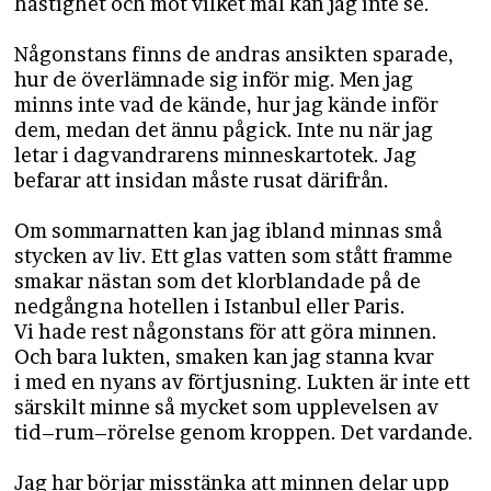
hastighet och mot vilket mål kan jag inte se.
Någonstans finns de andras ansikten sparade,
hur de överlämnade sig inför mig. Men jag
minns inte vad de kände, hur jag kände inför
dem, medan det ännu pågick. Inte nu när jag
letar i dagvandrarens minneskartotek. Jag
befarar att insidan måste rusat därifrån.
​Om sommarnatten kan jag ibland minnas små
stycken av liv. Ett glas vatten som stått framme
smakar nästan som det klorblandade på de
nedgångna hotellen i Istanbul eller Paris.
Vi hade rest någonstans för att göra minnen.
Och bara lukten, smaken kan jag stanna kvar
i med en nyans av förtjusning. Lukten är inte ett
särskilt minne så mycket som upplevelsen av
tid–rum–rörelse genom kroppen. Det vardande.
Jag har börjar misstänka att minnen delar upp