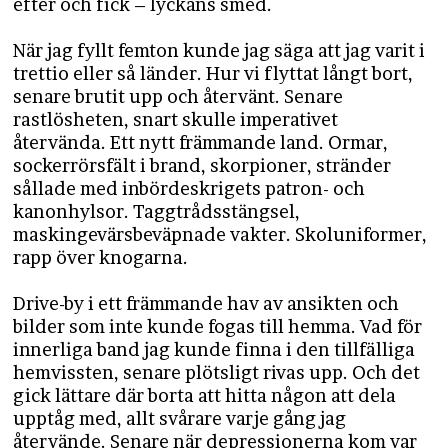
efter och fick – lyckans smed.
När jag fyllt femton kunde jag säga att jag varit i
trettio eller så länder. Hur vi flyttat långt bort,
senare brutit upp och återvänt. Senare
rastlösheten, snart skulle imperativet
återvända. Ett nytt främmande land. Ormar,
sockerrörsfält i brand, skorpioner, stränder
sållade med inbördeskrigets patron- och
kanonhylsor. Taggtrådsstängsel,
maskingevärsbeväpnade vakter. Skoluniformer,
rapp över knogarna.
Drive-by i ett främmande hav av ansikten och
bilder som inte kunde fogas till hemma. Vad för
innerliga band jag kunde finna i den tillfälliga
hemvissten, senare plötsligt rivas upp. Och det
gick lättare där borta att hitta någon att dela
upptåg med, allt svårare varje gång jag
återvände. Senare när depressionerna kom var