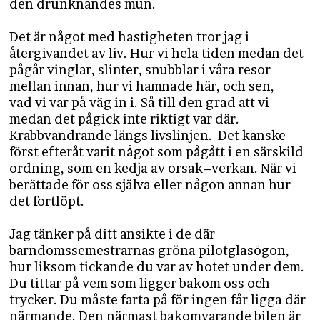
den drunknandes mun.
Det är något med hastigheten tror jag i
återgivandet av liv. Hur vi hela tiden medan det
pågår vinglar, slinter, snubblar i våra resor
mellan innan, hur vi hamnade här, och sen,
vad vi var på väg in i. Så till den grad att vi
medan det pågick inte riktigt var där.
Krabbvandrande längs livslinjen. Det kanske
först efteråt varit något som pågått i en särskild
ordning, som en kedja av orsak–verkan. När vi
berättade för oss själva eller någon annan hur
det fortlöpt.
Jag tänker på ditt ansikte i de där
barndomssemestrarnas gröna pilotglasögon,
hur liksom tickande du var av hotet under dem.
Du tittar på vem som ligger bakom oss och
trycker. Du måste farta på för ingen får ligga där
närmande. Den närmast bakomvarande bilen är