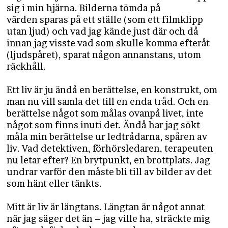
sig i min hjärna. Bilderna tömda på
värden sparas på ett ställe (som ett filmklipp
utan ljud) och vad jag kände just där och då
innan jag visste vad som skulle komma efteråt
(ljudspåret), sparat någon annanstans, utom
räckhåll.
Ett liv är ju ändå en berättelse, en konstrukt, om
man nu vill samla det till en enda tråd. Och en
berättelse något som målas ovanpå livet, inte
något som finns inuti det. Ändå har jag sökt
måla min berättelse ur ledtrådarna, spåren av
liv. Vad detektiven, förhörsledaren, terapeuten
nu letar efter? En brytpunkt, en brottplats. Jag
undrar varför den måste bli till av bilder av det
som hänt eller tänkts.
Mitt är liv är längtans. Längtan är något annat
när jag säger det än – jag ville ha, sträckte mig