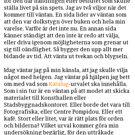
för den där handlingen eller beslutet som skulle
ställa livet på sin spets. Jag av två viljor när det
kommer till väntan. En sida lider av väntan som
att den var dolkstygn över buken och hela min
varelse. Varför är det inte nu. En annan sida
känner ständigt att den inte är redo att välja,
eller driva igenom möjligheterna som grenar ut
sig till oändlighet. Så bygger den upp allt mer
bidande av tid. Att vänta ut tvekan och blygseln.
Idag väntar jag på min känsla, att jag skulle vilja
något med helgen. Jag väntar på hjälpen jag bett
om med vad som
Katalog
-urvalet ska innehålla.
Som i sin tur är en väntan på att modet att skicka
materialet till Konsthallen eller
Stadsbyggnadskontoret. Eller borde det vara till
Fotografiska, eller Centre Pompidou. Eller ett
kafé. Stort eller litet, var är rätt plats för orden
och bilderna? Vilket urval kommer göra min
undersökning begärlig, för den uttråkade