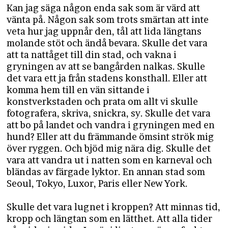
Kan jag säga någon enda sak som är värd att
vänta på. Någon sak som trots smärtan att inte
veta hur jag uppnår den, tål att lida längtans
molande stöt och ändå bevara. Skulle det vara
att ta nattåget till din stad, och vakna i
gryningen av att se bangården nalkas. Skulle
det vara ett ja från stadens konsthall. Eller att
komma hem till en vän sittande i
konstverkstaden och prata om allt vi skulle
fotografera, skriva, snickra, sy. Skulle det vara
att bo på landet och vandra i gryningen med en
hund? Eller att du främmande ömsint strök mig
över ryggen. Och bjöd mig nära dig. Skulle det
vara att vandra ut i natten som en karneval och
bländas av färgade lyktor. En annan stad som
Seoul, Tokyo, Luxor, Paris eller New York.
Skulle det vara lugnet i kroppen? Att minnas tid,
kropp och längtan som en lätthet. Att alla tider