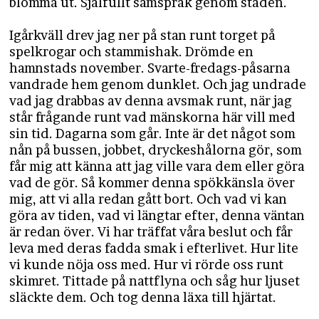
blomma ut. Själfullt samspråk genom staden.
Igårkväll drev jag ner på stan runt torget på
spelkrogar och stammishak. Drömde en
hamnstads november. Svarte-fredags-påsarna
vandrade hem genom dunklet. Och jag undrade
vad jag drabbas av denna avsmak runt, när jag
står frågande runt vad mänskorna här vill med
sin tid. Dagarna som går. Inte är det något som
nån på bussen, jobbet, dryckeshålorna gör, som
får mig att känna att jag ville vara dem eller göra
vad de gör. Så kommer denna spökkänsla över
mig, att vi alla redan gått bort. Och vad vi kan
göra av tiden, vad vi längtar efter, denna väntan
är redan över. Vi har träffat våra beslut och får
leva med deras fadda smak i efterlivet. Hur lite
vi kunde nöja oss med. Hur vi rörde oss runt
skimret. Tittade på nattflyna och såg hur ljuset
släckte dem. Och tog denna läxa till hjärtat.