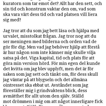
kuratorn som tar emot det? Allt har den sett, och
sin tid och konstrum vaktar den om, vad som
ska vara värt dess tid och vad platsen vill liera
sig med?
Jag tror att du som jag bett läsa och hjälpa med
urvalet, misstolkat frågan. Jag tror nog att du
ser meningen med bilderna och orden vad de
gör för dig. Men vad jag behöver hjälp att förstå
är hur någon som inte känner mig skulle vilja
satsa på det. Viga kapital, tid och plats för att
göra min version hörd. För min egen del kunde
det kvitta om jag blev upplyft, men det är för
saken som jag sett och tänkt om, för dess skull
jag väntar på att blygseln och det allmäna
ointresset ska ebbat ut. Avståndet som jag
föreställer mig i grindvaktens blick, dess
avmätthet för allt utom den själv. Ställd
mot drömmen i mig om att något innerligare fick