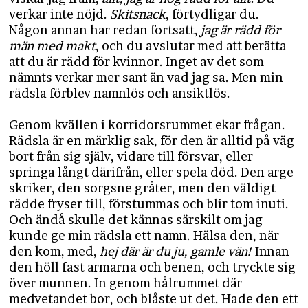
verkar inte nöjd.
Skitsnack
, förtydligar du.
Någon annan har redan fortsatt,
jag är rädd för
män med makt
, och du avslutar med att berätta
att du är rädd för kvinnor. Inget av det som
nämnts verkar mer sant än vad jag sa. Men min
rädsla förblev namnlös och ansiktlös.
Genom kvällen i korridorsrummet ekar frågan.
Rädsla är en märklig sak, för den är alltid på väg
bort från sig själv, vidare till försvar, eller
springa långt därifrån, eller spela död. Den arge
skriker, den sorgsne gråter, men den väldigt
rädde fryser till, förstummas och blir tom inuti.
Och ändå skulle det kännas särskilt om jag
kunde ge min rädsla ett namn. Hälsa den, när
den kom, med,
hej där är du ju, gamle vän!
Innan
den höll fast armarna och benen, och tryckte sig
över munnen. In genom hålrummet där
medvetandet bor, och blåste ut det. Hade den ett