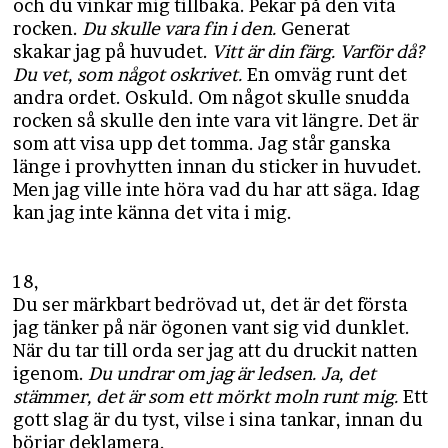
och du vinkar mig tillbaka. Pekar på den vita
rocken.
Du skulle vara fin i den.
Generat
skakar jag på huvudet.
Vitt är din färg. Varför då?
Du vet, som något oskrivet.
En omväg runt det
andra ordet. Oskuld. Om något skulle snudda
rocken så skulle den inte vara vit längre. Det är
som att visa upp det tomma. Jag står ganska
länge i provhytten innan du sticker in huvudet.
Men jag ville inte höra vad du har att säga. Idag
kan jag inte känna det vita i mig.
18,
Du ser märkbart bedrövad ut, det är det första
jag tänker på när ögonen vant sig vid dunklet.
När du tar till orda ser jag att du druckit natten
igenom.
Du undrar om jag är ledsen. Ja, det
stämmer, det är som ett mörkt moln runt mig.
Ett
gott slag är du tyst, vilse i sina tankar, innan du
börjar deklamera.