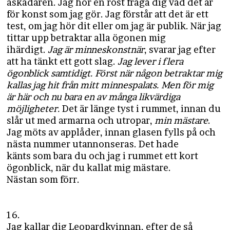
åskådaren. Jag hör en röst fråga dig vad det är
för konst som jag gör. Jag förstår att det är ett
test, om jag hör dit eller om jag är publik. När jag
tittar upp betraktar alla ögonen mig
ihärdigt.
Jag är minneskonstnär
, svarar jag efter
att ha tänkt ett gott slag.
Jag lever i flera
ögonblick samtidigt. Först när någon betraktar mig
kallas jag hit från mitt minnespalats. Men för mig
är här och nu bara en av många likvärdiga
möjligheter.
Det är länge tyst i rummet, innan du
slår ut med armarna och utropar,
min mästare
.
Jag möts av applåder, innan glasen fylls på och
nästa nummer utannonseras. Det hade
känts som bara du och jag i rummet ett kort
ögonblick, när du kallat mig mästare.
Nästan som förr.
16.
Jag kallar dig Leopardkvinnan, efter de så