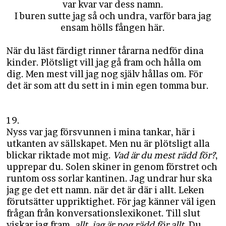
var kvar var dess namn.
I buren sutte jag så och undra, varför bara jag
ensam hölls fången här.
När du läst färdigt rinner tårarna nedför dina
kinder. Plötsligt vill jag gå fram och hålla om
dig. Men mest vill jag nog själv hållas om. För
det är som att du sett in i min egen tomma bur.
19.
Nyss var jag försvunnen i mina tankar, här i
utkanten av sällskapet. Men nu är plötsligt alla
blickar riktade mot mig.
Vad är du mest rädd för?
,
upprepar du. Solen skiner in genom förstret och
runtom oss sorlar kantinen. Jag undrar hur ska
jag ge det ett namn. när det är där i allt. Leken
förutsätter uppriktighet. För jag känner väl igen
frågan från konversationslexikonet. Till slut
viskar jag fram,
allt, jag är nog rädd för allt
. Du