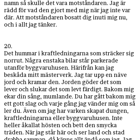
namn så skulle det vara motståndaren. Jag är
rädd för vad den gjort med mig när jag inte var
där. Att motståndaren bosatt dig inuti mig nu,
och i allt jag tänker.
20.
Det hummar i kraftledningarna som sträcker sig
norrut. Några enstaka bilar står parkerade
utanför byggvaruhusen. Härifrån kan jag
beskåda mitt mästerverk. Jag tar upp en näve
jord och kramar den. Jorden göder det som
lever och slukar det som levt färdigt. Bakom mig
ekar din sång, mumlande. Du har gått bakom mig
ett gott slag och varje gång jag vänder mig om så
ler du. Även om jag har varken skapat dungen,
kraftledningarna eller byggvaruhusen. Inte
heller åkallat hösten och bett den smycka
träden. När jag står här och ser land och stad
drabba samman, då känns allt ändå som jag. Jag