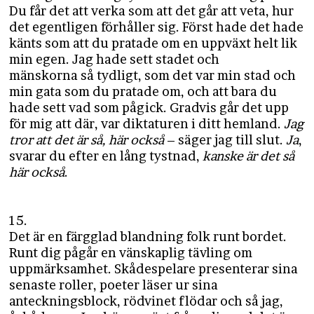
Du får det att verka som att det går att veta, hur
det egentligen förhåller sig. Först hade det hade
känts som att du pratade om en uppväxt helt lik
min egen. Jag hade sett stadet och
mänskorna så tydligt, som det var min stad och
min gata som du pratade om, och att bara du
hade sett vad som pågick. Gradvis går det upp
för mig att där, var diktaturen i ditt hemland.
Jag
tror att det är så, här också
– säger jag till slut.
Ja
,
svarar du efter en lång tystnad,
kanske är det så
här också
.
15.
Det är en färgglad blandning folk runt bordet.
Runt dig pågår en vänskaplig tävling om
uppmärksamhet. Skådespelare presenterar sina
senaste roller, poeter läser ur sina
anteckningsblock, rödvinet flödar och så jag,