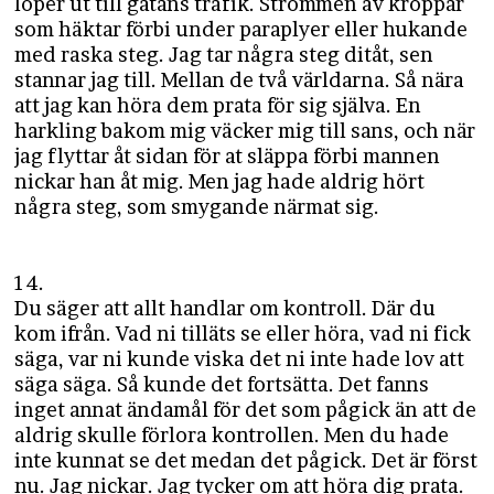
löper ut till gatans trafik. Strömmen av kroppar
som häktar förbi under paraplyer eller hukande
med raska steg. Jag tar några steg ditåt, sen
stannar jag till. Mellan de två världarna. Så nära
att jag kan höra dem prata för sig själva. En
harkling bakom mig väcker mig till sans, och när
jag flyttar åt sidan för at släppa förbi mannen
nickar han åt mig. Men jag hade aldrig hört
några steg, som smygande närmat sig.
14.
Du säger att allt handlar om kontroll. Där du
kom ifrån. Vad ni tilläts se eller höra, vad ni fick
säga, var ni kunde viska det ni inte hade lov att
säga säga. Så kunde det fortsätta. Det fanns
inget annat ändamål för det som pågick än att de
aldrig skulle förlora kontrollen. Men du hade
inte kunnat se det medan det pågick. Det är först
nu. Jag nickar. Jag tycker om att höra dig prata.