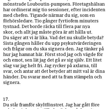
mönstrade Louboutin-pumpsen. Företagshälsan
har ordinerat mig tio sessioner, efter incidenten
med chefen. Tigande närmar du sig, som en
förhörsledare. Tio gånger fyrtiofem minuters
tystnad. Det borde räcka till flera par nya
skor, och allt jag måste göra är att hålla ut.
Du säger att vi är lika. Vad det nu skulle betyda?
Sista gången håller du
upp psykutvärderingen
och frågar om du ska signera den. Jag tänker på
hur jag hamnat här. Först stod jag och vägde för
och emot, sen lät jag det gå av sig själv. Ett litet
slag var jag helt fri. Jag rycker på axlarna, till
svar, och antar att det betyder att mitt val är dina
händer. Du svarar med att ta fram stämpeln och
signera.
17.
Du står framför skyltfönstret. Jag har gått före